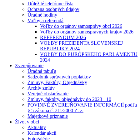
Dôležité telefónne čísla
Ochrana osobných údajov
Úradné hodiny
Voľby a referendá
Voľby do orgánov samosprávy obcí 2026
Voľby do orgánov samosprávnych krajov 2026
REFERENDUM 2026
VOĽBY PREZIDENTA SLOVENSKEJ
REPUBLIKY 2024
VOĽBY DO EURÓPSKEHO PARLAMENTU
2024
Zverejňovanie
Úradná tabuľa
Sadzobník správnych poplatkov
Zmluvy, Faktúry, Objednávky
Archív zmlúv
Verejné obstarávanie
Zmluvy, faktúry, objednávky do 2023 - 10
POVINNÉ ZVEREJŇOVANIE INFORMÁCIÍ podľa
§ 5 zákona č. 211⁄2000 Z. z.
Majetkové priznanie
Život v obci
Aktuality
Kalendár akcií
Fotogalérie