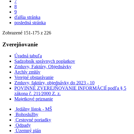
7
8
9
ďalšia stránka
posledná stránka
Zobrazené
151
-
175
z 226
Zverejňovanie
Úradná tabuľa
Sadzobník správnych poplatkov
Zmluvy, Faktúry, Objednávky
Archív zmlúv
Verejné obstarávanie
Zmluvy, faktúry, objednávky do 2023 - 10
POVINNÉ ZVEREJŇOVANIE INFORMÁCIÍ podľa § 5
zákona č. 211⁄2000 Z. z.
Majetkové priznanie
Jedálny lístok - MŠ
Bohoslužby
Cestovné poriadky
Odpady
Územný plán