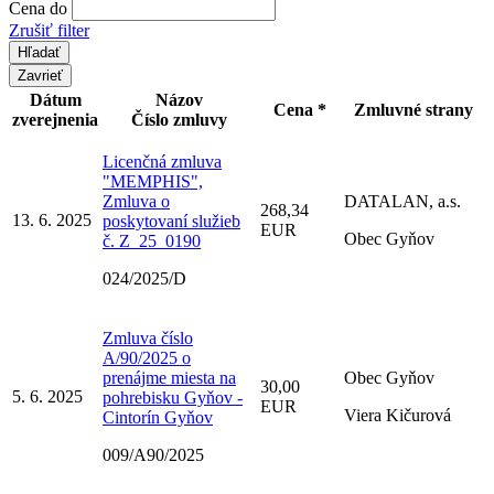
Cena do
Zrušiť filter
Zavrieť
Dátum
Názov
Cena *
Zmluvné strany
zverejnenia
Číslo zmluvy
Licenčná zmluva
"MEMPHIS",
Zmluva o
DATALAN, a.s.
268,34
13. 6. 2025
poskytovaní služieb
EUR
Obec Gyňov
č. Z_25_0190
024/2025/D
Zmluva číslo
A/90/2025 o
prenájme miesta na
Obec Gyňov
30,00
5. 6. 2025
pohrebisku Gyňov -
EUR
Viera Kičurová
Cintorín Gyňov
009/A90/2025