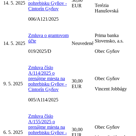
30,00
14. 5. 2025
pohrebisku Gyňov -
Terézia
EUR
Cintorín Gyňov
Hanušovská
006/A121/2025
Zmluva o grantovom
Prima banka
účte
Slovensko, a.s.
14. 5. 2025
Neuvedené
019/2025/D
Obec Gyňov
Zmluva číslo
A/114/2025 o
prenájme miesta na
Obec Gyňov
30,00
9. 5. 2025
pohrebisku Gyňov -
EUR
Vincent Jobbágy
Cintorín Gyňov
005/A114/2025
Zmluva číslo
A/155/2025 o
prenájme miesta na
Obec Gyňov
30,00
6. 5. 2025
pohrebisku Gyňov -
EUR