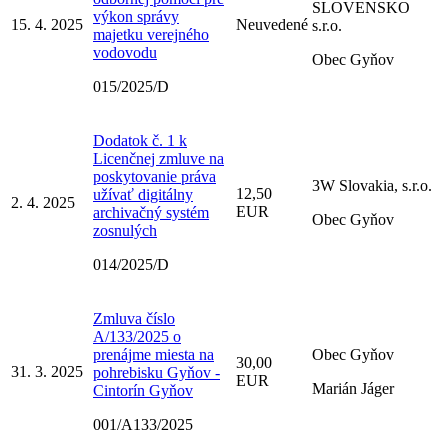
SLOVENSKO
výkon správy
15. 4. 2025
Neuvedené
s.r.o.
majetku verejného
vodovodu
Obec Gyňov
015/2025/D
Dodatok č. 1 k
Licenčnej zmluve na
poskytovanie práva
3W Slovakia, s.r.o.
12,50
užívať digitálny
2. 4. 2025
EUR
archivačný systém
Obec Gyňov
zosnulých
014/2025/D
Zmluva číslo
A/133/2025 o
prenájme miesta na
Obec Gyňov
30,00
31. 3. 2025
pohrebisku Gyňov -
EUR
Marián Jáger
Cintorín Gyňov
001/A133/2025