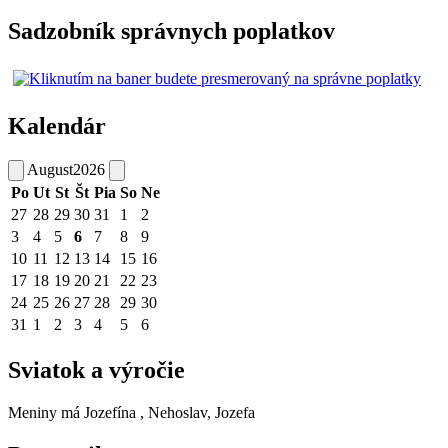
Sadzobník správnych poplatkov
Kalendár
August
2026
Po
Ut
St
Št
Pia
So
Ne
27
28
29
30
31
1
2
3
4
5
6
7
8
9
10
11
12
13
14
15
16
17
18
19
20
21
22
23
24
25
26
27
28
29
30
31
1
2
3
4
5
6
Sviatok a výročie
Meniny má
Jozefína
, Nehoslav, Jozefa