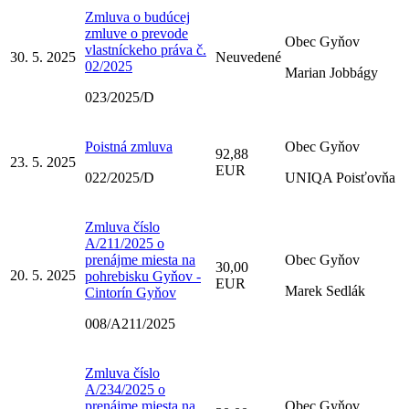
Zmluva o budúcej
zmluve o prevode
Obec Gyňov
vlastníckeho práva č.
30. 5. 2025
Neuvedené
02/2025
Marian Jobbágy
023/2025/D
Poistná zmluva
Obec Gyňov
92,88
23. 5. 2025
EUR
022/2025/D
UNIQA Poisťovňa
Zmluva číslo
A/211/2025 o
prenájme miesta na
Obec Gyňov
30,00
20. 5. 2025
pohrebisku Gyňov -
EUR
Marek Sedlák
Cintorín Gyňov
008/A211/2025
Zmluva číslo
A/234/2025 o
prenájme miesta na
Obec Gyňov