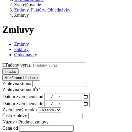
Zverejňovanie
Zmluvy, Faktúry, Objednávky
Zmluvy
Zmluvy
Zmluvy
Faktúry
Objednávky
Hľadaný výraz
Hľadať
Rozšírené hľadanie
Zmluvná strana
Zmluvná strana IČO
Dátum zverejnenia od
Dátum zverejnenia do
Zverejnený v roku
Číslo zmluvy
Názov / Predmet zmluvy
Cena od