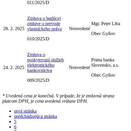
011/2025/D
Zmluva o budúcej
zmluve o prevode
Mgr. Peter Liba
28. 2. 2025
Neuvedené
vlastníckeho práva
Obec Gyňov
010/2025/D
Zmluva o
poskytovaní služieb
Prima banka
elektronického
Slovensko, a.s.
24. 2. 2025
Neuvedené
bankovníctva
Obec Gyňov
009/2025/D
* Uvedená cena je konečná. V prípade, že je zmluvná strana
platcom DPH, je cena uvedená vrátane DPH.
prvá stránka
predchádzajúca stránka
5
6