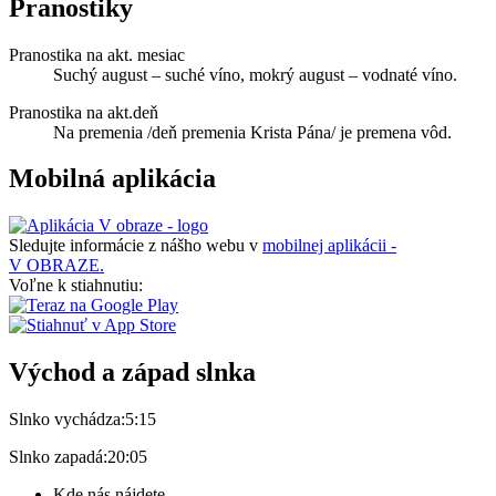
Pranostiky
Pranostika na akt. mesiac
Suchý august – suché víno, mokrý august – vodnaté víno.
Pranostika na akt.deň
Na premenia /deň premenia Krista Pána/ je premena vôd.
Mobilná aplikácia
Sledujte informácie z nášho webu v
mobilnej aplikácii -
V OBRAZE.
Voľne k stiahnutiu:
Východ a západ slnka
Slnko vychádza:
5:15
Slnko zapadá:
20:05
Kde nás nájdete