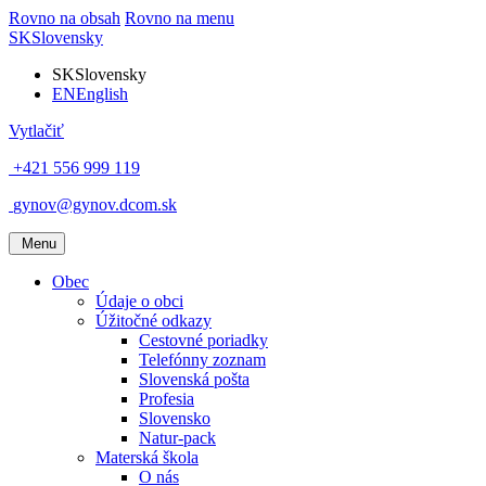
Rovno na obsah
Rovno na menu
SK
Slovensky
SK
Slovensky
EN
English
Vytlačiť
+421 556 999 119
gynov@gynov.dcom.sk
Menu
Obec
Údaje o obci
Úžitočné odkazy
Cestovné poriadky
Telefónny zoznam
Slovenská pošta
Profesia
Slovensko
Natur-pack
Materská škola
O nás