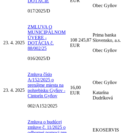
EUR
DOTÁCIE
Obec Gyňov
017/2025/D
ZMLUVA O
MUNICIPÁLNOM
Prima banka
ÚVERE -
108 245,87
Slovensko, a.s.
23. 4. 2025
DOTÁCIA č.
EUR
88/002/25
Obec Gyňov
016/2025/D
Zmluva číslo
A/152/2025 o
Obec Gyňov
prenájme miesta na
16,00
23. 4. 2025
pohrebisku Gyňov -
Katarína
EUR
Cintorín Gyňov
Dudríková
002/A152/2025
Zmluva o budúcej
zmluve č. 11/2025 o
EKOSERVIS
odbornej pomoci pre