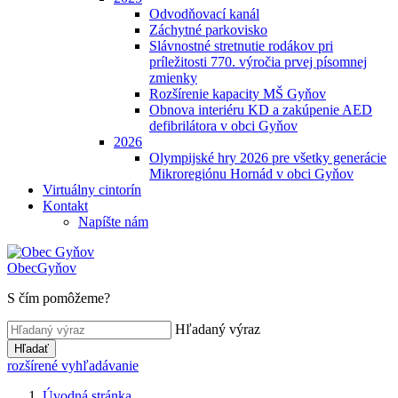
Odvodňovací kanál
Záchytné parkovisko
Slávnostné stretnutie rodákov pri
príležitosti 770. výročia prvej písomnej
zmienky
Rozšírenie kapacity MŠ Gyňov
Obnova interiéru KD a zakúpenie AED
defibrilátora v obci Gyňov
2026
Olympijské hry 2026 pre všetky generácie
Mikroregiónu Hornád v obci Gyňov
Virtuálny cintorín
Kontakt
Napíšte nám
Obec
Gyňov
S čím pomôžeme?
Hľadaný výraz
Hľadať
rozšírené vyhľadávanie
Úvodná stránka