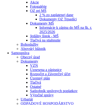
Akcie
Fotogalérie
OZ pri MŠ
2 % zo zaplatenej dane
Dokumenty OZ Trpaslíci
Dokumenty MŠ
Informácie k zápisu do MŠ na šk. r.
2025⁄2026
Jedálny lístok - MŠ
Tlačivá na stiahnutie
Bohoslužby
Abovský hlásnik
Samospráva
Obecný úrad
Dokumenty
VZN
Uznesena a zápisnice
Rozpočet a Záverečný účet
Územný plán
Tlačivá
Ostatné
Sadzobník správnych poplatkov
Výročné správy
Urbariát
ODPADOVÉ HOSPODÁRSTVO