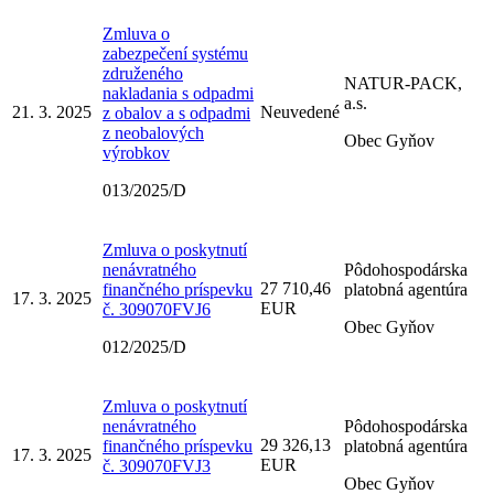
Zmluva o
zabezpečení systému
združeného
NATUR-PACK,
nakladania s odpadmi
a.s.
21. 3. 2025
Neuvedené
z obalov a s odpadmi
z neobalových
Obec Gyňov
výrobkov
013/2025/D
Zmluva o poskytnutí
nenávratného
Pôdohospodárska
27 710,46
finančného príspevku
platobná agentúra
17. 3. 2025
EUR
č. 309070FVJ6
Obec Gyňov
012/2025/D
Zmluva o poskytnutí
nenávratného
Pôdohospodárska
29 326,13
finančného príspevku
platobná agentúra
17. 3. 2025
EUR
č. 309070FVJ3
Obec Gyňov