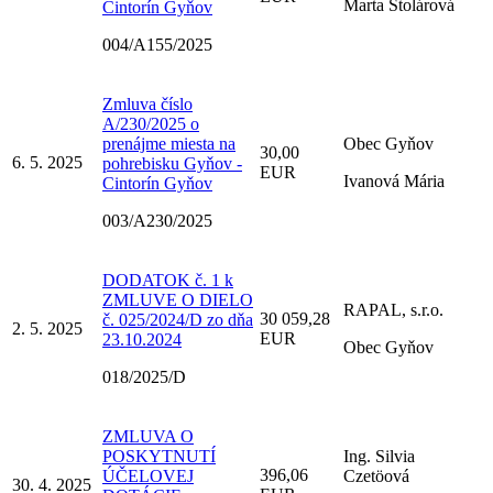
Marta Stolárová
Cintorín Gyňov
004/A155/2025
Zmluva číslo
A/230/2025 o
prenájme miesta na
Obec Gyňov
30,00
6. 5. 2025
pohrebisku Gyňov -
EUR
Ivanová Mária
Cintorín Gyňov
003/A230/2025
DODATOK č. 1 k
ZMLUVE O DIELO
RAPAL, s.r.o.
30 059,28
č. 025/2024/D zo dňa
2. 5. 2025
EUR
23.10.2024
Obec Gyňov
018/2025/D
ZMLUVA O
POSKYTNUTÍ
Ing. Silvia
396,06
ÚČELOVEJ
Czetöová
30. 4. 2025