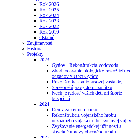
Rok 2026
Rok 2025
Rok 2024
Rok 2023
Rok 2022
Rok 2019
Ostatné
Zaujímavosti
História
Projekty
2023
Gyňov - Rekonštrukcia vodovodu
Zhodnocovanie biologicky rozložiteľných
odpadov v Obci Gyňov
Rekonštrukcia autobusovej zastávky
Stavebné úpravy domu smútku
Nech je radosť vašich detí pri športe
bezpečná
2024
Deň v zábavnom parku
Rekonštrukcia vojenského hrobu
neznámeho vojaka druhej svetovej vojny
Zvyšovanie energetickej účinnosti a
stavebné úpravy obecného úradu
2025