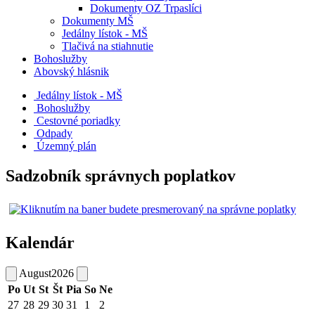
Dokumenty OZ Trpaslíci
Dokumenty MŠ
Jedálny lístok - MŠ
Tlačivá na stiahnutie
Bohoslužby
Abovský hlásnik
Jedálny lístok - MŠ
Bohoslužby
Cestovné poriadky
Odpady
Územný plán
Sadzobník správnych poplatkov
Kalendár
August
2026
Po
Ut
St
Št
Pia
So
Ne
27
28
29
30
31
1
2