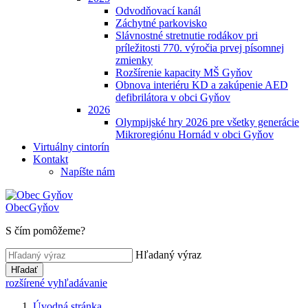
Odvodňovací kanál
Záchytné parkovisko
Slávnostné stretnutie rodákov pri
príležitosti 770. výročia prvej písomnej
zmienky
Rozšírenie kapacity MŠ Gyňov
Obnova interiéru KD a zakúpenie AED
defibrilátora v obci Gyňov
2026
Olympijské hry 2026 pre všetky generácie
Mikroregiónu Hornád v obci Gyňov
Virtuálny cintorín
Kontakt
Napíšte nám
Obec
Gyňov
S čím pomôžeme?
Hľadaný výraz
Hľadať
rozšírené vyhľadávanie
Úvodná stránka