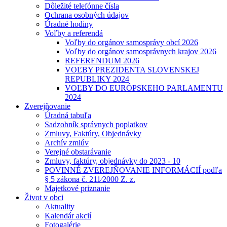
Dôležité telefónne čísla
Ochrana osobných údajov
Úradné hodiny
Voľby a referendá
Voľby do orgánov samosprávy obcí 2026
Voľby do orgánov samosprávnych krajov 2026
REFERENDUM 2026
VOĽBY PREZIDENTA SLOVENSKEJ
REPUBLIKY 2024
VOĽBY DO EURÓPSKEHO PARLAMENTU
2024
Zverejňovanie
Úradná tabuľa
Sadzobník správnych poplatkov
Zmluvy, Faktúry, Objednávky
Archív zmlúv
Verejné obstarávanie
Zmluvy, faktúry, objednávky do 2023 - 10
POVINNÉ ZVEREJŇOVANIE INFORMÁCIÍ podľa
§ 5 zákona č. 211⁄2000 Z. z.
Majetkové priznanie
Život v obci
Aktuality
Kalendár akcií
Fotogalérie