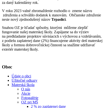
za daný kalendárny rok.
V roku 2023 valné zhromaždenie rozhodlo o zmene názvu
združenia a schválilo dodatok k stanovám. Občianske združenie
nesie nový zjednodušený názov
Trpaslíci
.
Snahou OZ je hľadať spôsoby, ktorými môžeme zlepšiť
fungovanie našej materskej školy. Zapájame sa do výziev
na predkladanie projektov súvisiacich s výchovou a vzdelávaním,
z podielu zaplatenej dane (2%) financujeme aktivity detí materskej
školy a formou dobrovoľníckej činnosti sa snažíme udržiavať
exteriér materskej školy.
Obec
Údaje o obci
Úžitočné odkazy
Materská škola
O nás
Akcie
Fotogalérie
OZ pri MŠ
2 % zo zaplatenej dane