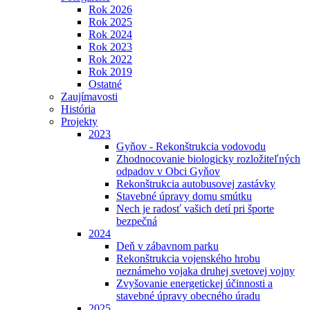
Rok 2026
Rok 2025
Rok 2024
Rok 2023
Rok 2022
Rok 2019
Ostatné
Zaujímavosti
História
Projekty
2023
Gyňov - Rekonštrukcia vodovodu
Zhodnocovanie biologicky rozložiteľných
odpadov v Obci Gyňov
Rekonštrukcia autobusovej zastávky
Stavebné úpravy domu smútku
Nech je radosť vašich detí pri športe
bezpečná
2024
Deň v zábavnom parku
Rekonštrukcia vojenského hrobu
neznámeho vojaka druhej svetovej vojny
Zvyšovanie energetickej účinnosti a
stavebné úpravy obecného úradu
2025