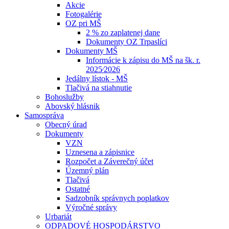
Akcie
Fotogalérie
OZ pri MŠ
2 % zo zaplatenej dane
Dokumenty OZ Trpaslíci
Dokumenty MŠ
Informácie k zápisu do MŠ na šk. r.
2025⁄2026
Jedálny lístok - MŠ
Tlačivá na stiahnutie
Bohoslužby
Abovský hlásnik
Samospráva
Obecný úrad
Dokumenty
VZN
Uznesena a zápisnice
Rozpočet a Záverečný účet
Územný plán
Tlačivá
Ostatné
Sadzobník správnych poplatkov
Výročné správy
Urbariát
ODPADOVÉ HOSPODÁRSTVO