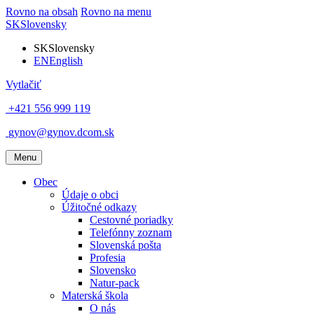
Rovno na obsah
Rovno na menu
SK
Slovensky
SK
Slovensky
EN
English
Vytlačiť
+421 556 999 119
gynov@gynov.dcom.sk
Menu
Obec
Údaje o obci
Úžitočné odkazy
Cestovné poriadky
Telefónny zoznam
Slovenská pošta
Profesia
Slovensko
Natur-pack
Materská škola
O nás