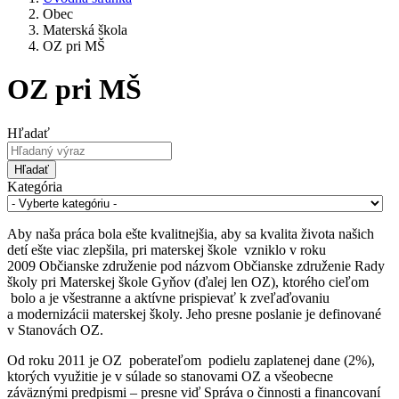
Obec
Materská škola
OZ pri MŠ
OZ pri MŠ
Hľadať
Hľadať
Kategória
Aby naša práca bola ešte kvalitnejšia, aby sa kvalita života našich
detí ešte viac zlepšila, pri materskej škole vzniklo v roku
2009 Občianske združenie pod názvom Občianske združenie Rady
školy pri Materskej škole Gyňov (ďalej len OZ), ktorého cieľom
bolo a je všestranne a aktívne prispievať k zveľaďovaniu
a modernizácii materskej školy. Jeho presne poslanie je definované
v Stanovách OZ.
Od roku 2011 je OZ poberateľom podielu zaplatenej dane (2%),
ktorých využitie je v súlade so stanovami OZ a všeobecne
záväznými predpismi – presne viď Správa o činnosti a financovaní