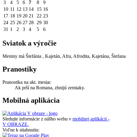
3
4
5
6
7
8
9
10
11
12
13
14
15
16
17
18
19
20
21
22
23
24
25
26
27
28
29
30
31
1
2
3
4
5
6
Sviatok a výročie
Meniny má
Štefánia
, Kajetán, Afra, Afrodita, Kajetána, Štefana
Pranostiky
Pranostika na akt. mesiac
Ak prší na Romana, zhnijú zemiaky.
Mobilná aplikácia
Sledujte informácie z nášho webu v
mobilnej aplikácii -
V OBRAZE.
Voľne k stiahnutiu: