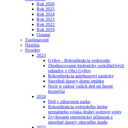
Rok 2026
Rok 2025
Rok 2024
Rok 2023
Rok 2022
Rok 2019
Ostatné
Zaujímavosti
História
Projekty
2023
Gyňov - Rekonštrukcia vodovodu
Zhodnocovanie biologicky rozložiteľných
odpadov v Obci Gyňov
Rekonštrukcia autobusovej zastávky
Stavebné úpravy domu smútku
Nech je radosť vašich detí pri športe
bezpečná
2024
Deň v zábavnom parku
Rekonštrukcia vojenského hrobu
neznámeho vojaka druhej svetovej vojny
Zvyšovanie energetickej účinnosti a
stavebné úpravy obecného úradu
2025