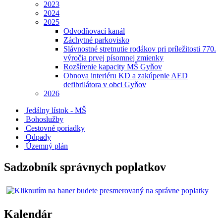
2023
2024
2025
Odvodňovací kanál
Záchytné parkovisko
Slávnostné stretnutie rodákov pri príležitosti 770.
výročia prvej písomnej zmienky
Rozšírenie kapacity MŠ Gyňov
Obnova interiéru KD a zakúpenie AED
defibrilátora v obci Gyňov
2026
Jedálny lístok - MŠ
Bohoslužby
Cestovné poriadky
Odpady
Územný plán
Sadzobník správnych poplatkov
Kalendár