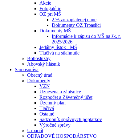
Akcie
Fotogalérie
OZ pri MŠ
2 % zo zaplatenej dane
Dokumenty OZ Trpaslíci
Dokumenty MŠ
Informácie k zápisu do MŠ na šk. r.
2025⁄2026
Jedálny lístok - MŠ
Tlačivá na stiahnutie
Bohoslužby
Abovský hlásnik
Samospráva
Obecný úrad
Dokumenty
VZN
Uznesena a zápisnice
Rozpočet a Záverečný účet
Územný plán
Tlačivá
Ostatné
Sadzobník správnych poplatkov
Výročné správy
Urbariát
ODPADOVÉ HOSPODÁRSTVO