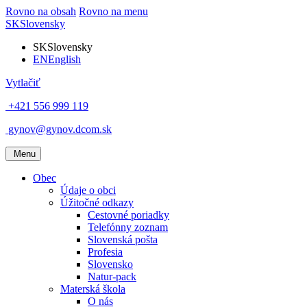
Rovno na obsah
Rovno na menu
SK
Slovensky
SK
Slovensky
EN
English
Vytlačiť
+421 556 999 119
gynov@gynov.dcom.sk
Menu
Obec
Údaje o obci
Úžitočné odkazy
Cestovné poriadky
Telefónny zoznam
Slovenská pošta
Profesia
Slovensko
Natur-pack
Materská škola
O nás