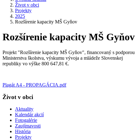
Život v obci
Projekty
2025
Rozšírenie kapacity MŠ Gyňov
Rozšírenie kapacity MŠ Gyňov
Projekt "Rozšírenie kapacity MŠ Gyňov", financovaný s podporou
Ministerstva školstva, výskumu vývoja a mládeže Slovenskej
republiky vo výške 800 647,81 €.
Plagát A4 - PROPAGÁCIA.pdf
Život v obci
Aktuality
Kalendár akcií
Fotogalérie
Zaujímavosti
História
Projekty