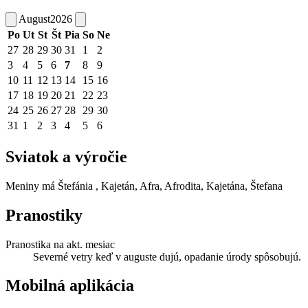
August
2026
Po
Ut
St
Št
Pia
So
Ne
27
28
29
30
31
1
2
3
4
5
6
7
8
9
10
11
12
13
14
15
16
17
18
19
20
21
22
23
24
25
26
27
28
29
30
31
1
2
3
4
5
6
Sviatok a výročie
Meniny má
Štefánia
, Kajetán, Afra, Afrodita, Kajetána, Štefana
Pranostiky
Pranostika na akt. mesiac
Severné vetry keď v auguste dujú, opadanie úrody spôsobujú.
Mobilná aplikácia