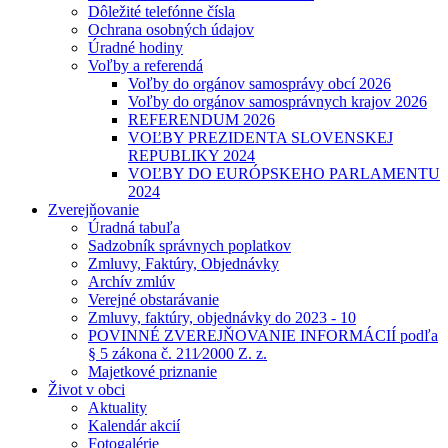
Dôležité telefónne čísla
Ochrana osobných údajov
Úradné hodiny
Voľby a referendá
Voľby do orgánov samosprávy obcí 2026
Voľby do orgánov samosprávnych krajov 2026
REFERENDUM 2026
VOĽBY PREZIDENTA SLOVENSKEJ
REPUBLIKY 2024
VOĽBY DO EURÓPSKEHO PARLAMENTU
2024
Zverejňovanie
Úradná tabuľa
Sadzobník správnych poplatkov
Zmluvy, Faktúry, Objednávky
Archív zmlúv
Verejné obstarávanie
Zmluvy, faktúry, objednávky do 2023 - 10
POVINNÉ ZVEREJŇOVANIE INFORMÁCIÍ podľa
§ 5 zákona č. 211⁄2000 Z. z.
Majetkové priznanie
Život v obci
Aktuality
Kalendár akcií
Fotogalérie