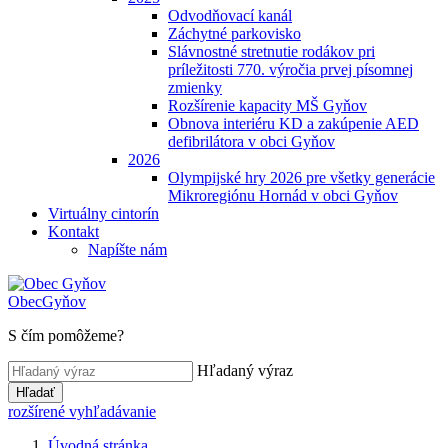
Odvodňovací kanál
Záchytné parkovisko
Slávnostné stretnutie rodákov pri
príležitosti 770. výročia prvej písomnej
zmienky
Rozšírenie kapacity MŠ Gyňov
Obnova interiéru KD a zakúpenie AED
defibrilátora v obci Gyňov
2026
Olympijské hry 2026 pre všetky generácie
Mikroregiónu Hornád v obci Gyňov
Virtuálny cintorín
Kontakt
Napíšte nám
Obec
Gyňov
S čím pomôžeme?
Hľadaný výraz
Hľadať
rozšírené vyhľadávanie
Úvodná stránka