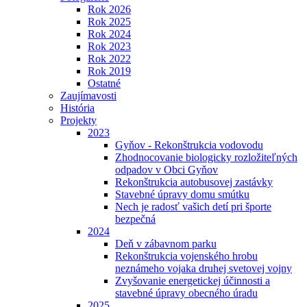
Rok 2026
Rok 2025
Rok 2024
Rok 2023
Rok 2022
Rok 2019
Ostatné
Zaujímavosti
História
Projekty
2023
Gyňov - Rekonštrukcia vodovodu
Zhodnocovanie biologicky rozložiteľných
odpadov v Obci Gyňov
Rekonštrukcia autobusovej zastávky
Stavebné úpravy domu smútku
Nech je radosť vašich detí pri športe
bezpečná
2024
Deň v zábavnom parku
Rekonštrukcia vojenského hrobu
neznámeho vojaka druhej svetovej vojny
Zvyšovanie energetickej účinnosti a
stavebné úpravy obecného úradu
2025