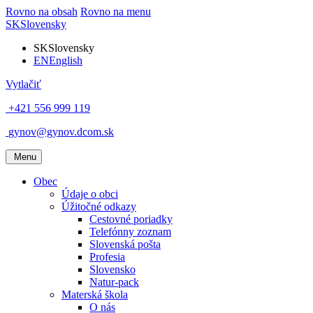
Rovno na obsah
Rovno na menu
SK
Slovensky
SK
Slovensky
EN
English
Vytlačiť
+421 556 999 119
gynov@gynov.dcom.sk
Menu
Obec
Údaje o obci
Úžitočné odkazy
Cestovné poriadky
Telefónny zoznam
Slovenská pošta
Profesia
Slovensko
Natur-pack
Materská škola
O nás