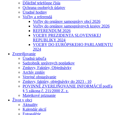
Dôležité telefónne čísla
Ochrana osobných údajov
Úradné hodiny
Voľby a referendá
Voľby do orgánov samosprávy obcí 2026
Voľby do orgánov samosprávnych krajov 2026
REFERENDUM 2026
VOĽBY PREZIDENTA SLOVENSKEJ
REPUBLIKY 2024
VOĽBY DO EURÓPSKEHO PARLAMENTU
2024
Zverejňovanie
Úradná tabuľa
Sadzobník správnych poplatkov
Zmluvy, Faktúry, Objednávky
Archív zmlúv
Verejné obstarávanie
Zmluvy, faktúry, objednávky do 2023 - 10
POVINNÉ ZVEREJŇOVANIE INFORMÁCIÍ podľa
§ 5 zákona č. 211⁄2000 Z. z.
Majetkové priznanie
Život v obci
Aktuality
Kalendár akcií
Fotogalérie