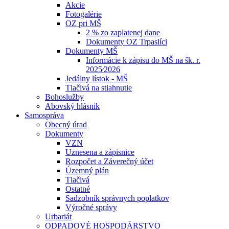
Akcie
Fotogalérie
OZ pri MŠ
2 % zo zaplatenej dane
Dokumenty OZ Trpaslíci
Dokumenty MŠ
Informácie k zápisu do MŠ na šk. r.
2025⁄2026
Jedálny lístok - MŠ
Tlačivá na stiahnutie
Bohoslužby
Abovský hlásnik
Samospráva
Obecný úrad
Dokumenty
VZN
Uznesena a zápisnice
Rozpočet a Záverečný účet
Územný plán
Tlačivá
Ostatné
Sadzobník správnych poplatkov
Výročné správy
Urbariát
ODPADOVÉ HOSPODÁRSTVO