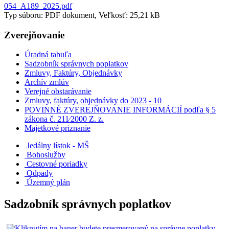
054_A189_2025.pdf
Typ súboru: PDF dokument, Veľkosť: 25,21 kB
Zverejňovanie
Úradná tabuľa
Sadzobník správnych poplatkov
Zmluvy, Faktúry, Objednávky
Archív zmlúv
Verejné obstarávanie
Zmluvy, faktúry, objednávky do 2023 - 10
POVINNÉ ZVEREJŇOVANIE INFORMÁCIÍ podľa § 5
zákona č. 211⁄2000 Z. z.
Majetkové priznanie
Jedálny lístok - MŠ
Bohoslužby
Cestovné poriadky
Odpady
Územný plán
Sadzobník správnych poplatkov