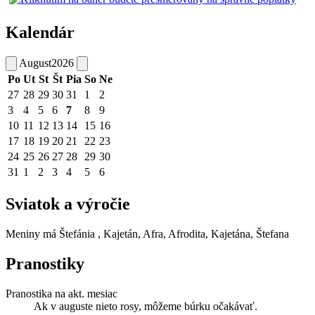
Kalendár
August
2026
Po
Ut
St
Št
Pia
So
Ne
27
28
29
30
31
1
2
3
4
5
6
7
8
9
10
11
12
13
14
15
16
17
18
19
20
21
22
23
24
25
26
27
28
29
30
31
1
2
3
4
5
6
Sviatok a výročie
Meniny má
Štefánia
, Kajetán, Afra, Afrodita, Kajetána, Štefana
Pranostiky
Pranostika na akt. mesiac
Ak v auguste nieto rosy, môžeme búrku očakávať.