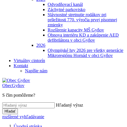
Odvodňovací kanál
Záchytné parkovisko
Slávnostné stretnutie rodákov pri
príležitosti 770. výročia prvej písomnej
zmienky
Rozšírenie kapacity MŠ Gyňov
Obnova interiéru KD a zakúpenie AED
defibrilátora v obci Gyňov
2026
Olympijské hry 2026 pre všetky generácie
Mikroregiónu Hornád v obci Gyňov
Virtuálny cintorín
Kontakt
Napíšte nám
Obec
Gyňov
S čím pomôžeme?
Hľadaný výraz
Hľadať
rozšírené vyhľadávanie
Úvodná stránka