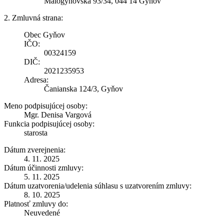
Malogyňovská 93/34, 044 14 Gyňov
2. Zmluvná strana:
Obec Gyňov
IČO:
00324159
DIČ:
2021235953
Adresa:
Čanianska 124/3, Gyňov
Meno podpisujúcej osoby:
Mgr. Denisa Vargová
Funkcia podpisujúcej osoby:
starosta
Dátum zverejnenia:
4. 11. 2025
Dátum účinnosti zmluvy:
5. 11. 2025
Dátum uzatvorenia/udelenia súhlasu s uzatvorením zmluvy:
8. 10. 2025
Platnosť zmluvy do:
Neuvedené