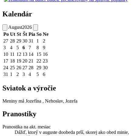
Kalendár
August
2026
Po
Ut
St
Št
Pia
So
Ne
27
28
29
30
31
1
2
3
4
5
6
7
8
9
10
11
12
13
14
15
16
17
18
19
20
21
22
23
24
25
26
27
28
29
30
31
1
2
3
4
5
6
Sviatok a výročie
Meniny má
Jozefína
, Nehoslav, Jozefa
Pranostiky
Pranostika na akt. mesiac
Dážď, ktorý v auguste doobeda prší, skorej ako obed minie,