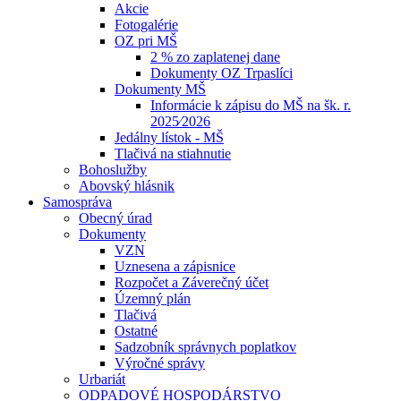
Akcie
Fotogalérie
OZ pri MŠ
2 % zo zaplatenej dane
Dokumenty OZ Trpaslíci
Dokumenty MŠ
Informácie k zápisu do MŠ na šk. r.
2025⁄2026
Jedálny lístok - MŠ
Tlačivá na stiahnutie
Bohoslužby
Abovský hlásnik
Samospráva
Obecný úrad
Dokumenty
VZN
Uznesena a zápisnice
Rozpočet a Záverečný účet
Územný plán
Tlačivá
Ostatné
Sadzobník správnych poplatkov
Výročné správy
Urbariát
ODPADOVÉ HOSPODÁRSTVO