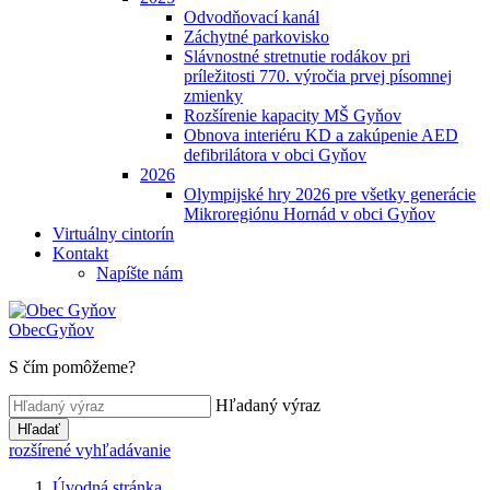
Odvodňovací kanál
Záchytné parkovisko
Slávnostné stretnutie rodákov pri
príležitosti 770. výročia prvej písomnej
zmienky
Rozšírenie kapacity MŠ Gyňov
Obnova interiéru KD a zakúpenie AED
defibrilátora v obci Gyňov
2026
Olympijské hry 2026 pre všetky generácie
Mikroregiónu Hornád v obci Gyňov
Virtuálny cintorín
Kontakt
Napíšte nám
Obec
Gyňov
S čím pomôžeme?
Hľadaný výraz
Hľadať
rozšírené vyhľadávanie
Úvodná stránka