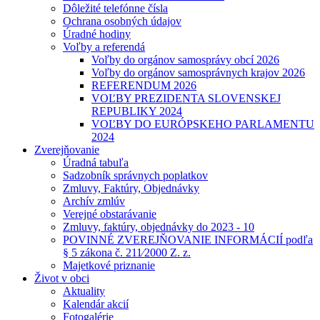
Dôležité telefónne čísla
Ochrana osobných údajov
Úradné hodiny
Voľby a referendá
Voľby do orgánov samosprávy obcí 2026
Voľby do orgánov samosprávnych krajov 2026
REFERENDUM 2026
VOĽBY PREZIDENTA SLOVENSKEJ
REPUBLIKY 2024
VOĽBY DO EURÓPSKEHO PARLAMENTU
2024
Zverejňovanie
Úradná tabuľa
Sadzobník správnych poplatkov
Zmluvy, Faktúry, Objednávky
Archív zmlúv
Verejné obstarávanie
Zmluvy, faktúry, objednávky do 2023 - 10
POVINNÉ ZVEREJŇOVANIE INFORMÁCIÍ podľa
§ 5 zákona č. 211⁄2000 Z. z.
Majetkové priznanie
Život v obci
Aktuality
Kalendár akcií
Fotogalérie