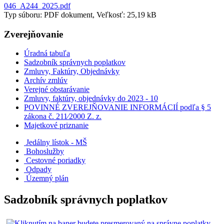
046_A244_2025.pdf
Typ súboru: PDF dokument, Veľkosť: 25,19 kB
Zverejňovanie
Úradná tabuľa
Sadzobník správnych poplatkov
Zmluvy, Faktúry, Objednávky
Archív zmlúv
Verejné obstarávanie
Zmluvy, faktúry, objednávky do 2023 - 10
POVINNÉ ZVEREJŇOVANIE INFORMÁCIÍ podľa § 5
zákona č. 211⁄2000 Z. z.
Majetkové priznanie
Jedálny lístok - MŠ
Bohoslužby
Cestovné poriadky
Odpady
Územný plán
Sadzobník správnych poplatkov