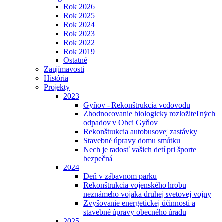
Rok 2026
Rok 2025
Rok 2024
Rok 2023
Rok 2022
Rok 2019
Ostatné
Zaujímavosti
História
Projekty
2023
Gyňov - Rekonštrukcia vodovodu
Zhodnocovanie biologicky rozložiteľných
odpadov v Obci Gyňov
Rekonštrukcia autobusovej zastávky
Stavebné úpravy domu smútku
Nech je radosť vašich detí pri športe
bezpečná
2024
Deň v zábavnom parku
Rekonštrukcia vojenského hrobu
neznámeho vojaka druhej svetovej vojny
Zvyšovanie energetickej účinnosti a
stavebné úpravy obecného úradu
2025