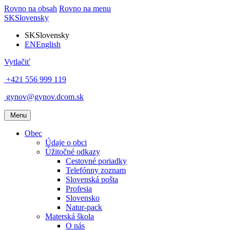
Rovno na obsah
Rovno na menu
SK
Slovensky
SK
Slovensky
EN
English
Vytlačiť
+421 556 999 119
gynov@gynov.dcom.sk
Menu
Obec
Údaje o obci
Úžitočné odkazy
Cestovné poriadky
Telefónny zoznam
Slovenská pošta
Profesia
Slovensko
Natur-pack
Materská škola
O nás