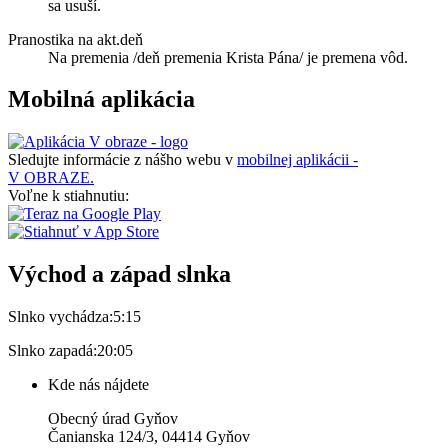
sa usuší.
Pranostika na akt.deň
Na premenia /deň premenia Krista Pána/ je premena vôd.
Mobilná aplikácia
Sledujte informácie z nášho webu v
mobilnej aplikácii -
V OBRAZE.
Voľne k stiahnutiu:
Východ a západ slnka
Slnko vychádza:
5:15
Slnko zapadá:
20:05
Kde nás nájdete
Obecný úrad Gyňov
Čanianska 124/3, 04414 Gyňov