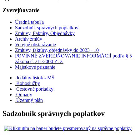
Zverejňovanie
Úradná tabuľa
Sadzobník správnych poplatkov
Zmluvy, Faktúry, Objednávky
Archív zmlúv
Verejné obstarávanie
Zmluvy, faktúry, objednávky do 2023 - 10
POVINNÉ ZVEREJŇOVANIE INFORMÁCIÍ podľa § 5
zákona č. 211⁄2000 Z. z.
Majetkové priznanie
Jedálny lístok - MŠ
Bohoslužby
Cestovné poriadky
Odpady
Územný plán
Sadzobník správnych poplatkov