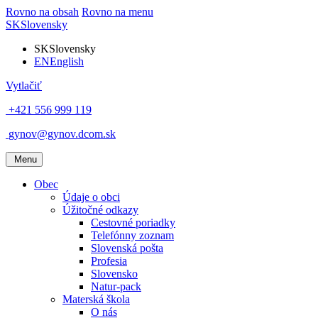
Rovno na obsah
Rovno na menu
SK
Slovensky
SK
Slovensky
EN
English
Vytlačiť
+421 556 999 119
gynov@gynov.dcom.sk
Menu
Obec
Údaje o obci
Úžitočné odkazy
Cestovné poriadky
Telefónny zoznam
Slovenská pošta
Profesia
Slovensko
Natur-pack
Materská škola
O nás