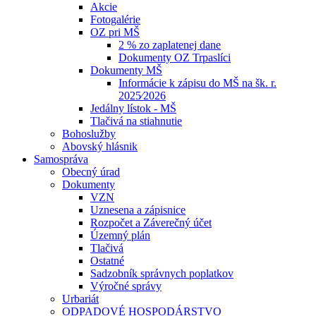
Akcie
Fotogalérie
OZ pri MŠ
2 % zo zaplatenej dane
Dokumenty OZ Trpaslíci
Dokumenty MŠ
Informácie k zápisu do MŠ na šk. r.
2025⁄2026
Jedálny lístok - MŠ
Tlačivá na stiahnutie
Bohoslužby
Abovský hlásnik
Samospráva
Obecný úrad
Dokumenty
VZN
Uznesena a zápisnice
Rozpočet a Záverečný účet
Územný plán
Tlačivá
Ostatné
Sadzobník správnych poplatkov
Výročné správy
Urbariát
ODPADOVÉ HOSPODÁRSTVO