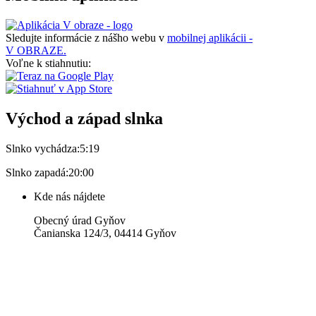
Sledujte informácie z nášho webu v
mobilnej aplikácii -
V OBRAZE.
Voľne k stiahnutiu:
Východ a západ slnka
Slnko vychádza:
5:19
Slnko zapadá:
20:00
Kde nás nájdete
Obecný úrad Gyňov
Čanianska 124/3, 04414 Gyňov