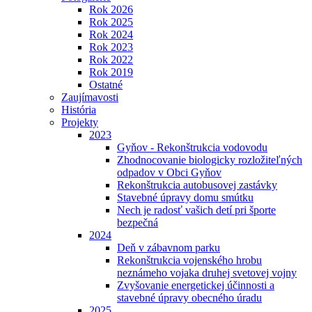
Rok 2026
Rok 2025
Rok 2024
Rok 2023
Rok 2022
Rok 2019
Ostatné
Zaujímavosti
História
Projekty
2023
Gyňov - Rekonštrukcia vodovodu
Zhodnocovanie biologicky rozložiteľných
odpadov v Obci Gyňov
Rekonštrukcia autobusovej zastávky
Stavebné úpravy domu smútku
Nech je radosť vašich detí pri športe
bezpečná
2024
Deň v zábavnom parku
Rekonštrukcia vojenského hrobu
neznámeho vojaka druhej svetovej vojny
Zvyšovanie energetickej účinnosti a
stavebné úpravy obecného úradu
2025