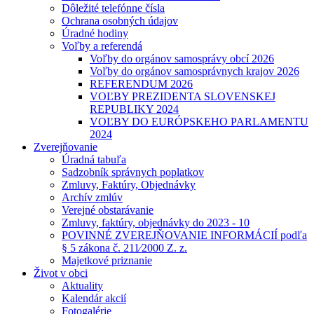
Dôležité telefónne čísla
Ochrana osobných údajov
Úradné hodiny
Voľby a referendá
Voľby do orgánov samosprávy obcí 2026
Voľby do orgánov samosprávnych krajov 2026
REFERENDUM 2026
VOĽBY PREZIDENTA SLOVENSKEJ
REPUBLIKY 2024
VOĽBY DO EURÓPSKEHO PARLAMENTU
2024
Zverejňovanie
Úradná tabuľa
Sadzobník správnych poplatkov
Zmluvy, Faktúry, Objednávky
Archív zmlúv
Verejné obstarávanie
Zmluvy, faktúry, objednávky do 2023 - 10
POVINNÉ ZVEREJŇOVANIE INFORMÁCIÍ podľa
§ 5 zákona č. 211⁄2000 Z. z.
Majetkové priznanie
Život v obci
Aktuality
Kalendár akcií
Fotogalérie