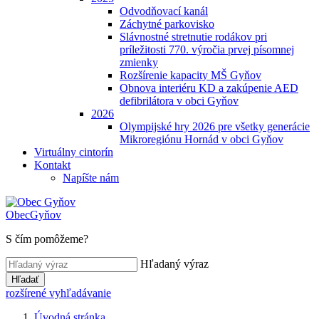
Odvodňovací kanál
Záchytné parkovisko
Slávnostné stretnutie rodákov pri
príležitosti 770. výročia prvej písomnej
zmienky
Rozšírenie kapacity MŠ Gyňov
Obnova interiéru KD a zakúpenie AED
defibrilátora v obci Gyňov
2026
Olympijské hry 2026 pre všetky generácie
Mikroregiónu Hornád v obci Gyňov
Virtuálny cintorín
Kontakt
Napíšte nám
Obec
Gyňov
S čím pomôžeme?
Hľadaný výraz
Hľadať
rozšírené vyhľadávanie
Úvodná stránka