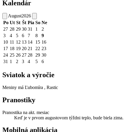
Kalendár
August
2026
Po
Ut
St
Št
Pia
So
Ne
27
28
29
30
31
1
2
3
4
5
6
7
8
9
10
11
12
13
14
15
16
17
18
19
20
21
22
23
24
25
26
27
28
29
30
31
1
2
3
4
5
6
Sviatok a výročie
Meniny má
Ľubomíra
, Rastic
Pranostiky
Pranostika na akt. mesiac
Keď je v prvom augustovom týždni teplo, bude biela zima.
Mobilná aplikácia