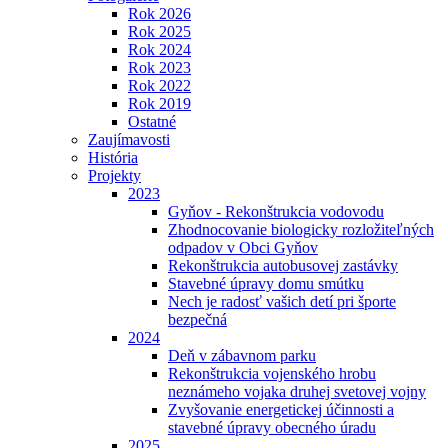
Rok 2026
Rok 2025
Rok 2024
Rok 2023
Rok 2022
Rok 2019
Ostatné
Zaujímavosti
História
Projekty
2023
Gyňov - Rekonštrukcia vodovodu
Zhodnocovanie biologicky rozložiteľných
odpadov v Obci Gyňov
Rekonštrukcia autobusovej zastávky
Stavebné úpravy domu smútku
Nech je radosť vašich detí pri športe
bezpečná
2024
Deň v zábavnom parku
Rekonštrukcia vojenského hrobu
neznámeho vojaka druhej svetovej vojny
Zvyšovanie energetickej účinnosti a
stavebné úpravy obecného úradu
2025