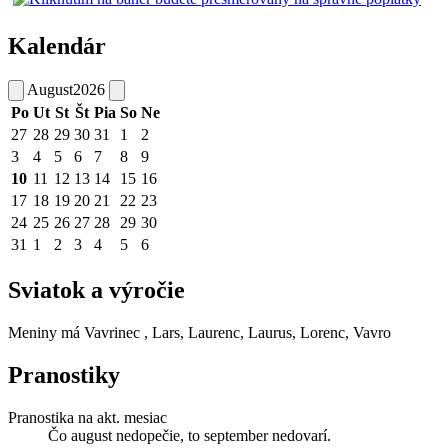
Kalendár
August
2026
Po
Ut
St
Št
Pia
So
Ne
27
28
29
30
31
1
2
3
4
5
6
7
8
9
10
11
12
13
14
15
16
17
18
19
20
21
22
23
24
25
26
27
28
29
30
31
1
2
3
4
5
6
Sviatok a výročie
Meniny má
Vavrinec
, Lars, Laurenc, Laurus, Lorenc, Vavro
Pranostiky
Pranostika na akt. mesiac
Čo august nedopečie, to september nedovarí.