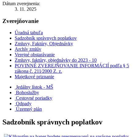
Dátum zverejnenia:
3. 11. 2025
Zverejňovanie
Úradná tabuľa
Sadzobník správnych poplatkov
Zmluvy, Faktúry, Objednávky
Archív zmlúv
Verejné obstarávanie
Zmluvy, faktúry, objednávky do 2023 - 10
POVINNÉ ZVEREJŇOVANIE INFORMÁCIÍ podľa § 5
zákona č. 211⁄2000 Z. z.
Majetkové priznanie
Jedálny lístok - MŠ
Bohoslužby
Cestovné poriadky
Odpady
Územný plán
Sadzobník správnych poplatkov