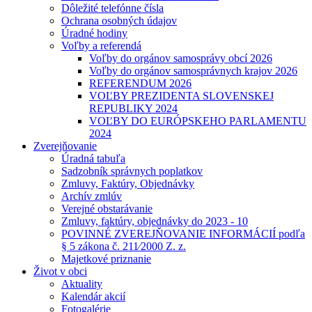
Dôležité telefónne čísla
Ochrana osobných údajov
Úradné hodiny
Voľby a referendá
Voľby do orgánov samosprávy obcí 2026
Voľby do orgánov samosprávnych krajov 2026
REFERENDUM 2026
VOĽBY PREZIDENTA SLOVENSKEJ
REPUBLIKY 2024
VOĽBY DO EURÓPSKEHO PARLAMENTU
2024
Zverejňovanie
Úradná tabuľa
Sadzobník správnych poplatkov
Zmluvy, Faktúry, Objednávky
Archív zmlúv
Verejné obstarávanie
Zmluvy, faktúry, objednávky do 2023 - 10
POVINNÉ ZVEREJŇOVANIE INFORMÁCIÍ podľa
§ 5 zákona č. 211⁄2000 Z. z.
Majetkové priznanie
Život v obci
Aktuality
Kalendár akcií
Fotogalérie