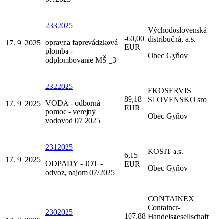
2332025
Východoslovenská
-60,00
distribučná, a.s.
opravna faprevádzková
17. 9. 2025
EUR
plomba -
Obec Gyňov
odplombovanie MŠ _3
2322025
EKOSERVIS
89,18
SLOVENSKO sro
VODA - odborná
17. 9. 2025
EUR
pomoc - verejný
Obec Gyňov
vodovod 07 2025
2312025
KOSIT a.s.
6,15
17. 9. 2025
ODPADY - JOT -
EUR
Obec Gyňov
odvoz, najom 07/2025
CONTAINEX
Container-
2302025
107,88
Handelsgesellschaft