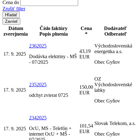
Cena do
Zrušiť filter
Zavrieť
Dátum
Číslo faktúry
Cena
Dodávateľ
zverejnenia
Popis plnenia
*
Odberateľ
2362025
Východoslovenská
43,19
energetika a.s.
17. 9. 2025
Dodávka elektriny - MŠ
EUR
- 07/2025
Obec Gyňov
OZ
2352025
Východoslovenské
150,00
17. 9. 2025
labky
EUR
odchyt zvierat 0725
Obec Gyňov
2342025
Slovak Telekom, a.s.
101,54
OcU, MS - Telefón +
17. 9. 2025
EUR
internet OcU + MŠ -
Obec Gyňov
07/2025