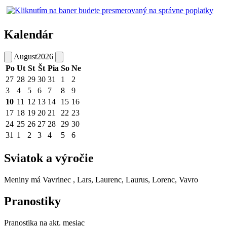
Kalendár
August
2026
Po
Ut
St
Št
Pia
So
Ne
27
28
29
30
31
1
2
3
4
5
6
7
8
9
10
11
12
13
14
15
16
17
18
19
20
21
22
23
24
25
26
27
28
29
30
31
1
2
3
4
5
6
Sviatok a výročie
Meniny má
Vavrinec
, Lars, Laurenc, Laurus, Lorenc, Vavro
Pranostiky
Pranostika na akt. mesiac