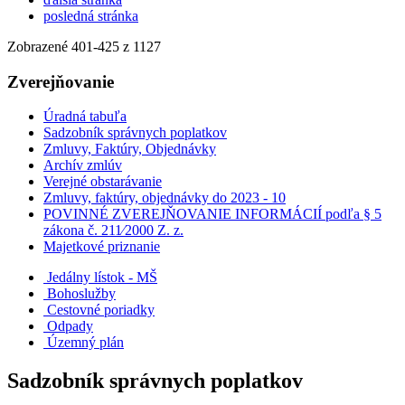
posledná stránka
Zobrazené
401
-
425
z 1127
Zverejňovanie
Úradná tabuľa
Sadzobník správnych poplatkov
Zmluvy, Faktúry, Objednávky
Archív zmlúv
Verejné obstarávanie
Zmluvy, faktúry, objednávky do 2023 - 10
POVINNÉ ZVEREJŇOVANIE INFORMÁCIÍ podľa § 5
zákona č. 211⁄2000 Z. z.
Majetkové priznanie
Jedálny lístok - MŠ
Bohoslužby
Cestovné poriadky
Odpady
Územný plán
Sadzobník správnych poplatkov