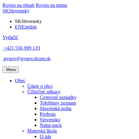
Rovno na obsah
Rovno na menu
SK
Slovensky
SK
Slovensky
EN
English
Vytlačiť
+421 556 999 119
gynov@gynov.dcom.sk
Menu
Obec
Údaje o obci
Úžitočné odkazy
Cestovné poriadky
Telefónny zoznam
Slovenská pošta
Profesia
Slovensko
Natur-pack
Materská škola
O nás