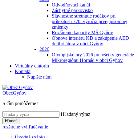
Odvodňovací kanál
Záchytné parkovisko
Slávnostné stretnutie rodákov pri
príležitosti 770. výročia prvej písomnej
zmienky
Rozšírenie kapacity MŠ Gyňov
Obnova interiéru KD a zakúpenie AED
defibrilátora v obci Gyňov
2026
Olympijské hry 2026 pre všetky generácie
Mikroregiónu Hornád v obci Gyňov
Virtuálny cintorín
Kontakt
Napíšte nám
Obec
Gyňov
S čím pomôžeme?
Hľadaný výraz
Hľadať
rozšírené vyhľadávanie
Úvodná stránka