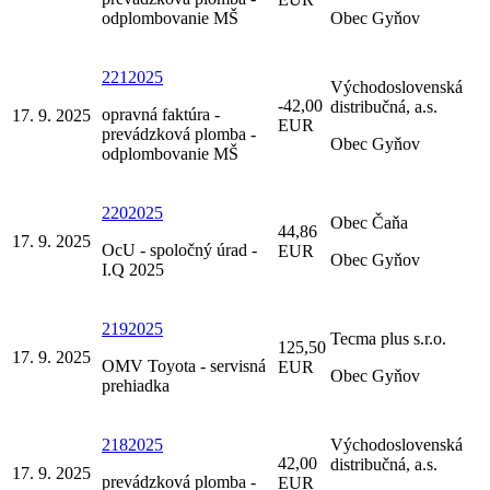
odplombovanie MŠ
Obec Gyňov
2212025
Východoslovenská
-42,00
distribučná, a.s.
opravná faktúra -
17. 9. 2025
EUR
prevádzková plomba -
Obec Gyňov
odplombovanie MŠ
2202025
Obec Čaňa
44,86
17. 9. 2025
OcU - spoločný úrad -
EUR
Obec Gyňov
I.Q 2025
2192025
Tecma plus s.r.o.
125,50
17. 9. 2025
OMV Toyota - servisná
EUR
Obec Gyňov
prehiadka
2182025
Východoslovenská
42,00
distribučná, a.s.
17. 9. 2025
prevádzková plomba -
EUR