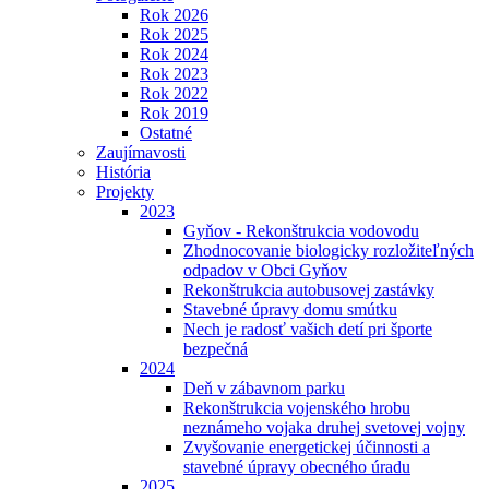
Rok 2026
Rok 2025
Rok 2024
Rok 2023
Rok 2022
Rok 2019
Ostatné
Zaujímavosti
História
Projekty
2023
Gyňov - Rekonštrukcia vodovodu
Zhodnocovanie biologicky rozložiteľných
odpadov v Obci Gyňov
Rekonštrukcia autobusovej zastávky
Stavebné úpravy domu smútku
Nech je radosť vašich detí pri športe
bezpečná
2024
Deň v zábavnom parku
Rekonštrukcia vojenského hrobu
neznámeho vojaka druhej svetovej vojny
Zvyšovanie energetickej účinnosti a
stavebné úpravy obecného úradu
2025