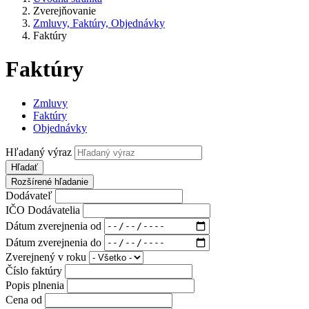
Zverejňovanie
Zmluvy, Faktúry, Objednávky
Faktúry
Faktúry
Zmluvy
Faktúry
Objednávky
Hľadaný výraz
Hľadať
Rozšírené hľadanie
Dodávateľ
IČO Dodávatelia
Dátum zverejnenia od
Dátum zverejnenia do
Zverejnený v roku
Číslo faktúry
Popis plnenia
Cena od