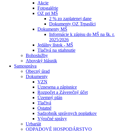
Akcie
Fotogalérie
OZ pri MŠ
2 % zo zaplatenej dane
Dokumenty OZ Trpaslíci
Dokumenty MŠ
Informácie k zápisu do MŠ na šk. r.
2025⁄2026
Jedálny lístok - MŠ
Tlačivá na stiahnutie
Bohoslužby
Abovský hlásnik
Samospráva
Obecný úrad
Dokumenty
VZN
Uznesena a zápisnice
Rozpočet a Záverečný účet
Územný plán
Tlačivá
Ostatné
Sadzobník správnych poplatkov
Výročné správy
Urbariát
ODPADOVÉ HOSPODÁRSTVO