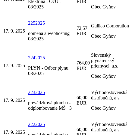
Elektrina - OcÚ -
EUR
08/2025
Obec Gyňov
2252025
Galileo Corporation
72,57
17. 9. 2025
doména a webhosting
EUR
Obec Gyňov
08/2025
Slovenský
2242025
plynárenský
764,00
17. 9. 2025
priemysel, a.s.
PLYN - Odber plynu
EUR
08/2025
Obec Gyňov
2232025
Východoslovenská
60,00
distribučná, a.s.
17. 9. 2025
prevádzková plomba -
EUR
odplombovanie MŠ _3
Obec Gyňov
2222025
Východoslovenská
60,00
distribučná, a.s.
17. 9. 2025
prevádzková plomba -
EUR