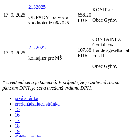
2132025
1
KOSIT a.s.
17. 9. 2025
656,20
ODPADY - odvoz a
Obec Gyňov
EUR
zhodnotenie 06/2025
CONTAINEX
Container-
2122025
107,88
Handelsgesellschaft
17. 9. 2025
EUR
m.b.H.
kontajner pre MŠ
Obec Gyňov
* Uvedená cena je konečná. V prípade, že je zmluvná strana
platcom DPH, je cena uvedená vrátane DPH.
prvá stránka
predchádzajúca stránka
15
16
17
18
19
ďalšia stránka