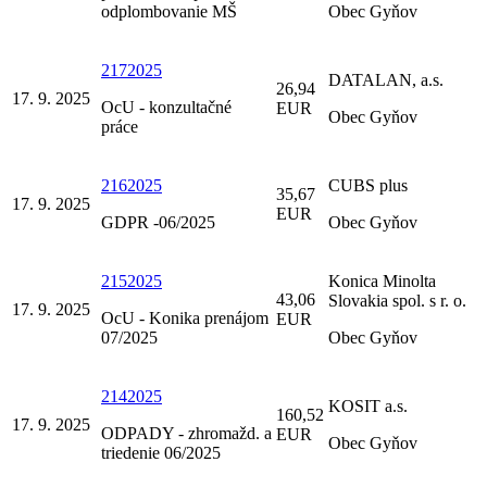
odplombovanie MŠ
Obec Gyňov
2172025
DATALAN, a.s.
26,94
17. 9. 2025
OcU - konzultačné
EUR
Obec Gyňov
práce
2162025
CUBS plus
35,67
17. 9. 2025
EUR
GDPR -06/2025
Obec Gyňov
2152025
Konica Minolta
43,06
Slovakia spol. s r. o.
17. 9. 2025
OcU - Konika prenájom
EUR
07/2025
Obec Gyňov
2142025
KOSIT a.s.
160,52
17. 9. 2025
ODPADY - zhromažd. a
EUR
Obec Gyňov
triedenie 06/2025