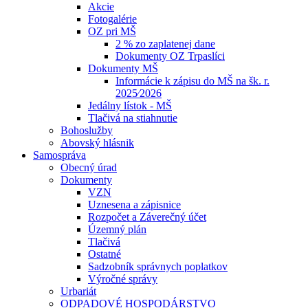
Akcie
Fotogalérie
OZ pri MŠ
2 % zo zaplatenej dane
Dokumenty OZ Trpaslíci
Dokumenty MŠ
Informácie k zápisu do MŠ na šk. r.
2025⁄2026
Jedálny lístok - MŠ
Tlačivá na stiahnutie
Bohoslužby
Abovský hlásnik
Samospráva
Obecný úrad
Dokumenty
VZN
Uznesena a zápisnice
Rozpočet a Záverečný účet
Územný plán
Tlačivá
Ostatné
Sadzobník správnych poplatkov
Výročné správy
Urbariát
ODPADOVÉ HOSPODÁRSTVO