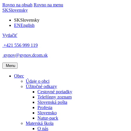
Rovno na obsah
Rovno na menu
SK
Slovensky
SK
Slovensky
EN
English
Vytlačiť
+421 556 999 119
gynov@gynov.dcom.sk
Menu
Obec
Údaje o obci
Úžitočné odkazy
Cestovné poriadky
Telefónny zoznam
Slovenská pošta
Profesia
Slovensko
Natur-pack
Materská škola
O nás