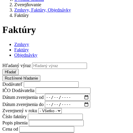
Zverejňovanie
Zmluvy, Faktúry, Objednávky
Faktúry
Faktúry
Zmluvy
Faktúry
Objednávky
Hľadaný výraz
Hľadať
Rozšírené hľadanie
Dodávateľ
IČO Dodávatelia
Dátum zverejnenia od
Dátum zverejnenia do
Zverejnený v roku
Číslo faktúry
Popis plnenia
Cena od