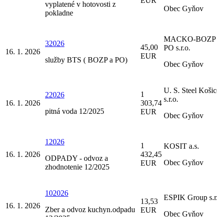
EUR
vyplatené v hotovosti z
Obec Gyňov
pokladne
MACKO-BOZP 
32026
45,00
PO s.r.o.
16. 1. 2026
EUR
služby BTS ( BOZP a PO)
Obec Gyňov
U. S. Steel Košic
1
22026
s.r.o.
16. 1. 2026
303,74
pitná voda 12/2025
EUR
Obec Gyňov
12026
1
KOSIT a.s.
16. 1. 2026
432,45
ODPADY - odvoz a
Obec Gyňov
EUR
zhodnotenie 12/2025
102026
ESPIK Group s.r
13,53
16. 1. 2026
Zber a odvoz kuchyn.odpadu
EUR
Obec Gyňov