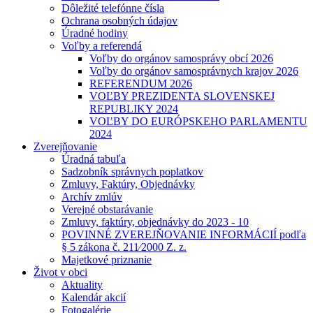
Dôležité telefónne čísla
Ochrana osobných údajov
Úradné hodiny
Voľby a referendá
Voľby do orgánov samosprávy obcí 2026
Voľby do orgánov samosprávnych krajov 2026
REFERENDUM 2026
VOĽBY PREZIDENTA SLOVENSKEJ
REPUBLIKY 2024
VOĽBY DO EURÓPSKEHO PARLAMENTU
2024
Zverejňovanie
Úradná tabuľa
Sadzobník správnych poplatkov
Zmluvy, Faktúry, Objednávky
Archív zmlúv
Verejné obstarávanie
Zmluvy, faktúry, objednávky do 2023 - 10
POVINNÉ ZVEREJŇOVANIE INFORMÁCIÍ podľa
§ 5 zákona č. 211⁄2000 Z. z.
Majetkové priznanie
Život v obci
Aktuality
Kalendár akcií
Fotogalérie