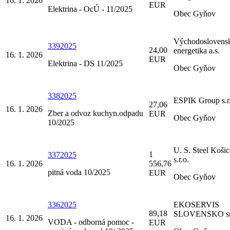
16. 1. 2026
EUR
Elektrina - OcÚ - 11/2025
Obec Gyňov
Východoslovens
3392025
24,00
energetika a.s.
16. 1. 2026
EUR
Elektrina - DS 11/2025
Obec Gyňov
3382025
ESPIK Group s.r
27,06
16. 1. 2026
Zber a odvoz kuchyn.odpadu
EUR
Obec Gyňov
10/2025
U. S. Steel Košic
1
3372025
s.r.o.
16. 1. 2026
556,76
pitná voda 10/2025
EUR
Obec Gyňov
3362025
EKOSERVIS
89,18
SLOVENSKO s
16. 1. 2026
VODA - odborná pomoc -
EUR