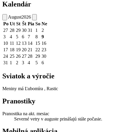
Kalendár
August
2026
Po
Ut
St
Št
Pia
So
Ne
27
28
29
30
31
1
2
3
4
5
6
7
8
9
10
11
12
13
14
15
16
17
18
19
20
21
22
23
24
25
26
27
28
29
30
31
1
2
3
4
5
6
Sviatok a výročie
Meniny má
Ľubomíra
, Rastic
Pranostiky
Pranostika na akt. mesiac
Severné vetry v auguste prinášajú stále počasie.
Mobilná aplikácia