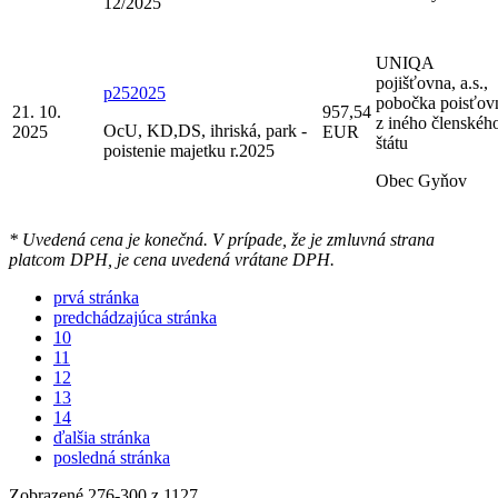
12/2025
UNIQA
pojišťovna, a.s.,
p252025
pobočka poisťov
21. 10.
957,54
z iného členskéh
OcU, KD,DS, ihriská, park -
2025
EUR
štátu
poistenie majetku r.2025
Obec Gyňov
* Uvedená cena je konečná. V prípade, že je zmluvná strana
platcom DPH, je cena uvedená vrátane DPH.
prvá stránka
predchádzajúca stránka
10
11
12
13
14
ďalšia stránka
posledná stránka
Zobrazené
276
-
300
z 1127