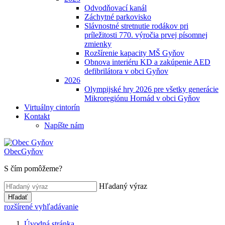
Odvodňovací kanál
Záchytné parkovisko
Slávnostné stretnutie rodákov pri
príležitosti 770. výročia prvej písomnej
zmienky
Rozšírenie kapacity MŠ Gyňov
Obnova interiéru KD a zakúpenie AED
defibrilátora v obci Gyňov
2026
Olympijské hry 2026 pre všetky generácie
Mikroregiónu Hornád v obci Gyňov
Virtuálny cintorín
Kontakt
Napíšte nám
Obec
Gyňov
S čím pomôžeme?
Hľadaný výraz
Hľadať
rozšírené vyhľadávanie
Úvodná stránka