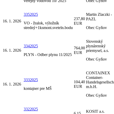
verejný vodovod 10/ 2025
Obec Gyňov
3352025
Martin Zlaczki -
237,80
PAZL
16. 1. 2026
VO - žralok, výložník
EUR
stredný+1ksmont.sveteln.bodu
Obec Gyňov
Slovenský
3342025
plynárenský
764,00
16. 1. 2026
priemysel, a.s.
EUR
PLYN - Odber plynu 11/2025
Obec Gyňov
CONTAINEX
Container-
3332025
104,40
Handelsgesellsch
16. 1. 2026
EUR
m.b.H.
kontajner pre MŠ
Obec Gyňov
3322025
KOSIT a.s.
6,15