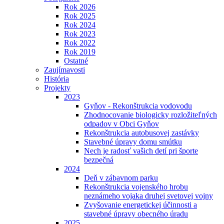
Rok 2026
Rok 2025
Rok 2024
Rok 2023
Rok 2022
Rok 2019
Ostatné
Zaujímavosti
História
Projekty
2023
Gyňov - Rekonštrukcia vodovodu
Zhodnocovanie biologicky rozložiteľných
odpadov v Obci Gyňov
Rekonštrukcia autobusovej zastávky
Stavebné úpravy domu smútku
Nech je radosť vašich detí pri športe
bezpečná
2024
Deň v zábavnom parku
Rekonštrukcia vojenského hrobu
neznámeho vojaka druhej svetovej vojny
Zvyšovanie energetickej účinnosti a
stavebné úpravy obecného úradu
2025