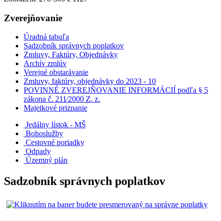
Zverejňovanie
Úradná tabuľa
Sadzobník správnych poplatkov
Zmluvy, Faktúry, Objednávky
Archív zmlúv
Verejné obstarávanie
Zmluvy, faktúry, objednávky do 2023 - 10
POVINNÉ ZVEREJŇOVANIE INFORMÁCIÍ podľa § 5
zákona č. 211⁄2000 Z. z.
Majetkové priznanie
Jedálny lístok - MŠ
Bohoslužby
Cestovné poriadky
Odpady
Územný plán
Sadzobník správnych poplatkov