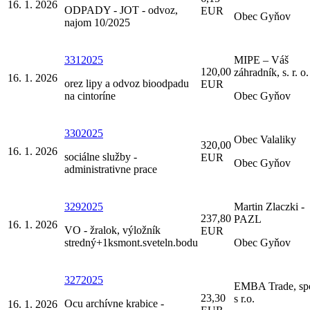
16. 1. 2026
ODPADY - JOT - odvoz,
EUR
Obec Gyňov
najom 10/2025
3312025
MIPE – Váš
120,00
záhradník, s. r. o.
16. 1. 2026
orez lipy a odvoz bioodpadu
EUR
na cintoríne
Obec Gyňov
3302025
Obec Valaliky
320,00
16. 1. 2026
sociálne služby -
EUR
Obec Gyňov
administrativne prace
3292025
Martin Zlaczki -
237,80
PAZL
16. 1. 2026
VO - žralok, výložník
EUR
stredný+1ksmont.sveteln.bodu
Obec Gyňov
3272025
EMBA Trade, spo
23,30
s r.o.
Ocu archívne krabice -
16. 1. 2026