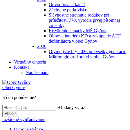
Odvodňovací kanál
Záchytné parkovisko
Slávnostné stretnutie rodákov pri
príležitosti 770. výročia prvej písomnej
zmienky
Rozšírenie kapacity MŠ Gyňov
Obnova interiéru KD a zakúpenie AED
defibrilátora v obci Gyňov
2026
Olympijské hry 2026 pre všetky generácie
Mikroregiónu Hornád v obci Gyňov
Virtuálny cintorín
Kontakt
Napíšte nám
Obec
Gyňov
S čím pomôžeme?
Hľadaný výraz
Hľadať
rozšírené vyhľadávanie
Úvodná stránka