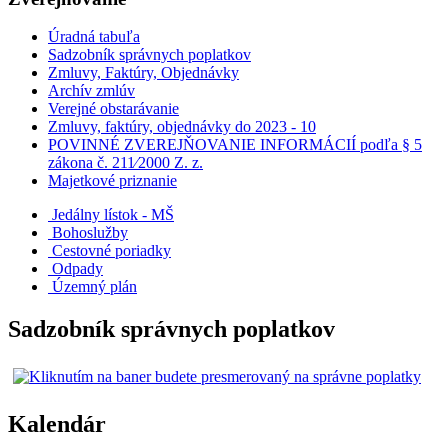
Úradná tabuľa
Sadzobník správnych poplatkov
Zmluvy, Faktúry, Objednávky
Archív zmlúv
Verejné obstarávanie
Zmluvy, faktúry, objednávky do 2023 - 10
POVINNÉ ZVEREJŇOVANIE INFORMÁCIÍ podľa § 5
zákona č. 211⁄2000 Z. z.
Majetkové priznanie
Jedálny lístok - MŠ
Bohoslužby
Cestovné poriadky
Odpady
Územný plán
Sadzobník správnych poplatkov
Kalendár