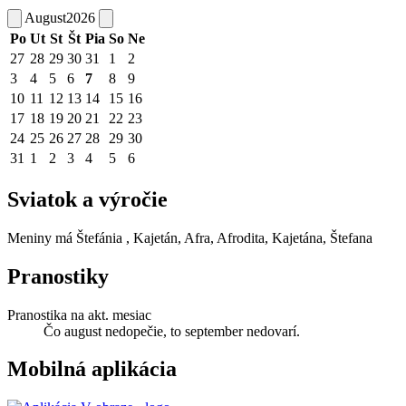
August
2026
Po
Ut
St
Št
Pia
So
Ne
27
28
29
30
31
1
2
3
4
5
6
7
8
9
10
11
12
13
14
15
16
17
18
19
20
21
22
23
24
25
26
27
28
29
30
31
1
2
3
4
5
6
Sviatok a výročie
Meniny má
Štefánia
, Kajetán, Afra, Afrodita, Kajetána, Štefana
Pranostiky
Pranostika na akt. mesiac
Čo august nedopečie, to september nedovarí.
Mobilná aplikácia