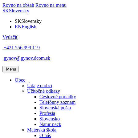
Rovno na obsah
Rovno na menu
SK
Slovensky
SK
Slovensky
EN
English
Vytlačiť
+421 556 999 119
gynov@gynov.dcom.sk
Menu
Obec
Údaje o obci
Úžitočné odkazy
Cestovné poriadky
Telefónny zoznam
Slovenská pošta
Profesia
Slovensko
Natur-pack
Materská škola
O nás