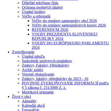
Dôležité telefónne čísla
Ochrana osobných údajov
Úradné hodiny
Voľby a referendá
Voľby do orgánov samosprávy obcí 2026
Voľby do orgánov samosprávnych krajov 2026
REFERENDUM 2026
VOĽBY PREZIDENTA SLOVENSKEJ
REPUBLIKY 2024
VOĽBY DO EURÓPSKEHO PARLAMENTU
2024
Zverejňovanie
Úradná tabuľa
Sadzobník správnych poplatkov
Zmluvy, Faktúry, Objednávky
Archív zmlúv
Verejné obstarávanie
Zmluvy, faktúry, objednávky do 2023 - 10
POVINNÉ ZVEREJŇOVANIE INFORMÁCIÍ podľa
§ 5 zákona č. 211⁄2000 Z. z.
Majetkové priznanie
Život v obci
Aktuality
Kalendár akcií
Fotogalérie