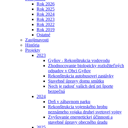
Rok 2026
Rok 2025
Rok 2024
Rok 2023
Rok 2022
Rok 2019
Ostatné
Zaujímavosti
História
Projekty
2023
Gyňov - Rekonštrukcia vodovodu
Zhodnocovanie biologicky rozložiteľných
odpadov v Obci Gyňov
Rekonštrukcia autobusovej zastávky
Stavebné úpravy domu smútku
Nech je radosť vašich detí pri športe
bezpečná
2024
Deň v zábavnom parku
Rekonštrukcia vojenského hrobu
neznámeho vojaka druhej svetovej vojny
Zvyšovanie energetickej účinnosti a
stavebné úpravy obecného úradu
2025