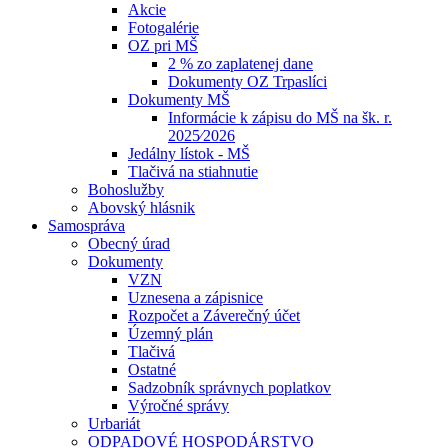
Akcie
Fotogalérie
OZ pri MŠ
2 % zo zaplatenej dane
Dokumenty OZ Trpaslíci
Dokumenty MŠ
Informácie k zápisu do MŠ na šk. r.
2025⁄2026
Jedálny lístok - MŠ
Tlačivá na stiahnutie
Bohoslužby
Abovský hlásnik
Samospráva
Obecný úrad
Dokumenty
VZN
Uznesena a zápisnice
Rozpočet a Záverečný účet
Územný plán
Tlačivá
Ostatné
Sadzobník správnych poplatkov
Výročné správy
Urbariát
ODPADOVÉ HOSPODÁRSTVO