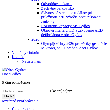
Odvodňovací kanál
Záchytné parkovisko
Slávnostné stretnutie rodákov pri
príležitosti 770. výročia prvej písomnej
zmienky
Rozšírenie kapacity MŠ Gyňov
Obnova interiéru KD a zakúpenie AED
defibrilátora v obci Gyňov
2026
Olympijské hry 2026 pre všetky generácie
Mikroregiónu Hornád v obci Gyňov
Virtuálny cintorín
Kontakt
Napíšte nám
Obec
Gyňov
S čím pomôžeme?
Hľadaný výraz
Hľadať
rozšírené vyhľadávanie
Úvodná stránka