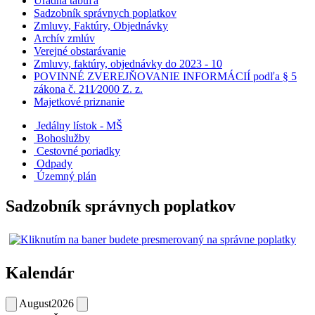
Úradná tabuľa
Sadzobník správnych poplatkov
Zmluvy, Faktúry, Objednávky
Archív zmlúv
Verejné obstarávanie
Zmluvy, faktúry, objednávky do 2023 - 10
POVINNÉ ZVEREJŇOVANIE INFORMÁCIÍ podľa § 5
zákona č. 211⁄2000 Z. z.
Majetkové priznanie
Jedálny lístok - MŠ
Bohoslužby
Cestovné poriadky
Odpady
Územný plán
Sadzobník správnych poplatkov
Kalendár
August
2026