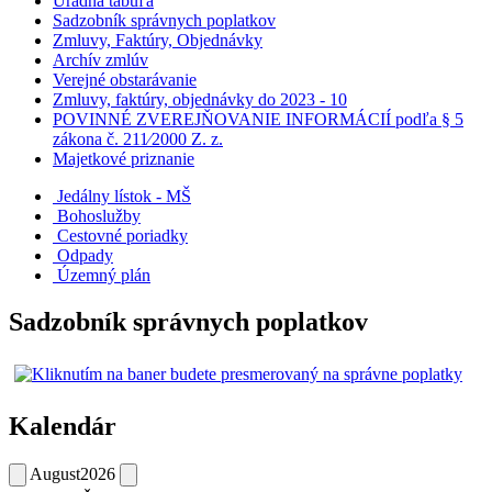
Úradná tabuľa
Sadzobník správnych poplatkov
Zmluvy, Faktúry, Objednávky
Archív zmlúv
Verejné obstarávanie
Zmluvy, faktúry, objednávky do 2023 - 10
POVINNÉ ZVEREJŇOVANIE INFORMÁCIÍ podľa § 5
zákona č. 211⁄2000 Z. z.
Majetkové priznanie
Jedálny lístok - MŠ
Bohoslužby
Cestovné poriadky
Odpady
Územný plán
Sadzobník správnych poplatkov
Kalendár
August
2026