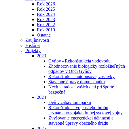
Rok 2026
Rok 2025
Rok 2024
Rok 2023
Rok 2022
Rok 2019
Ostatné
Zaujímavosti
História
Projekty
2023
Gyňov - Rekonštrukcia vodovodu
Zhodnocovanie biologicky rozložiteľných
odpadov v Obci Gyňov
Rekonštrukcia autobusovej zastávky
Stavebné úpravy domu smútku
Nech je radosť vašich detí pri športe
bezpečná
2024
Deň v zábavnom parku
Rekonštrukcia vojenského hrobu
neznámeho vojaka druhej svetovej vojny
Zvyšovanie energetickej účinnosti a
stavebné úpravy obecného úradu
2025