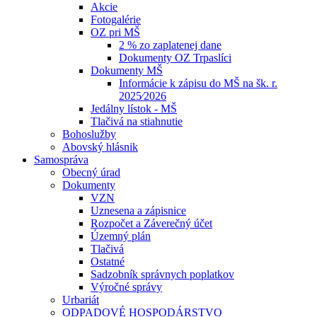
Akcie
Fotogalérie
OZ pri MŠ
2 % zo zaplatenej dane
Dokumenty OZ Trpaslíci
Dokumenty MŠ
Informácie k zápisu do MŠ na šk. r.
2025⁄2026
Jedálny lístok - MŠ
Tlačivá na stiahnutie
Bohoslužby
Abovský hlásnik
Samospráva
Obecný úrad
Dokumenty
VZN
Uznesena a zápisnice
Rozpočet a Záverečný účet
Územný plán
Tlačivá
Ostatné
Sadzobník správnych poplatkov
Výročné správy
Urbariát
ODPADOVÉ HOSPODÁRSTVO