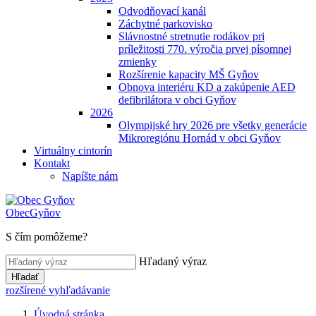
Odvodňovací kanál
Záchytné parkovisko
Slávnostné stretnutie rodákov pri
príležitosti 770. výročia prvej písomnej
zmienky
Rozšírenie kapacity MŠ Gyňov
Obnova interiéru KD a zakúpenie AED
defibrilátora v obci Gyňov
2026
Olympijské hry 2026 pre všetky generácie
Mikroregiónu Hornád v obci Gyňov
Virtuálny cintorín
Kontakt
Napíšte nám
Obec
Gyňov
S čím pomôžeme?
Hľadaný výraz
Hľadať
rozšírené vyhľadávanie
Úvodná stránka