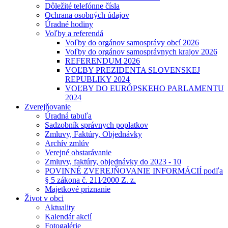
Dôležité telefónne čísla
Ochrana osobných údajov
Úradné hodiny
Voľby a referendá
Voľby do orgánov samosprávy obcí 2026
Voľby do orgánov samosprávnych krajov 2026
REFERENDUM 2026
VOĽBY PREZIDENTA SLOVENSKEJ
REPUBLIKY 2024
VOĽBY DO EURÓPSKEHO PARLAMENTU
2024
Zverejňovanie
Úradná tabuľa
Sadzobník správnych poplatkov
Zmluvy, Faktúry, Objednávky
Archív zmlúv
Verejné obstarávanie
Zmluvy, faktúry, objednávky do 2023 - 10
POVINNÉ ZVEREJŇOVANIE INFORMÁCIÍ podľa
§ 5 zákona č. 211⁄2000 Z. z.
Majetkové priznanie
Život v obci
Aktuality
Kalendár akcií
Fotogalérie