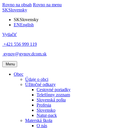
Rovno na obsah
Rovno na menu
SK
Slovensky
SK
Slovensky
EN
English
Vytlačiť
+421 556 999 119
gynov@gynov.dcom.sk
Menu
Obec
Údaje o obci
Úžitočné odkazy
Cestovné poriadky
Telefónny zoznam
Slovenská pošta
Profesia
Slovensko
Natur-pack
Materská škola
O nás