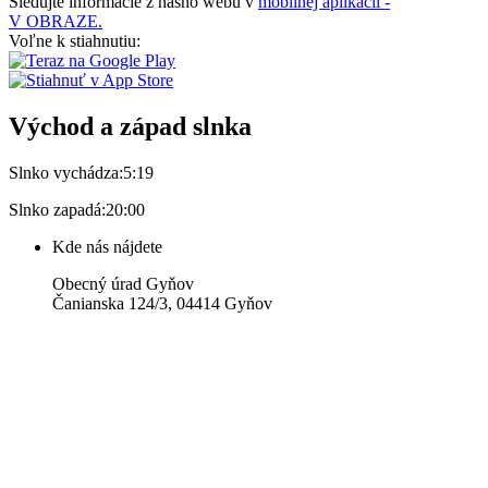
Sledujte informácie z nášho webu v
mobilnej aplikácii -
V OBRAZE.
Voľne k stiahnutiu:
Východ a západ slnka
Slnko vychádza:
5:19
Slnko zapadá:
20:00
Kde nás nájdete
Obecný úrad Gyňov
Čanianska 124/3, 04414 Gyňov