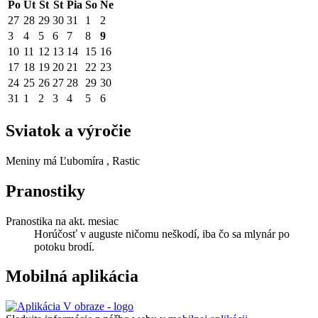
Po
Ut
St
Št
Pia
So
Ne
27
28
29
30
31
1
2
3
4
5
6
7
8
9
10
11
12
13
14
15
16
17
18
19
20
21
22
23
24
25
26
27
28
29
30
31
1
2
3
4
5
6
Sviatok a výročie
Meniny má
Ľubomíra
, Rastic
Pranostiky
Pranostika na akt. mesiac
Horúčosť v auguste ničomu neškodí, iba čo sa mlynár po
potoku brodí.
Mobilná aplikácia