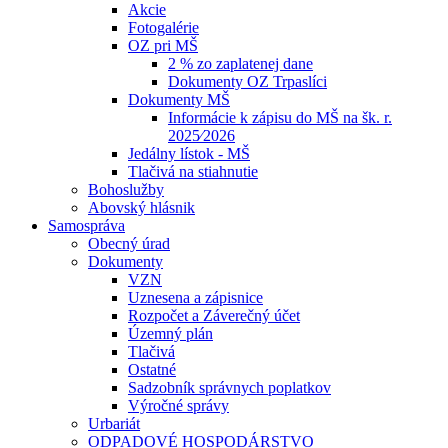
Akcie
Fotogalérie
OZ pri MŠ
2 % zo zaplatenej dane
Dokumenty OZ Trpaslíci
Dokumenty MŠ
Informácie k zápisu do MŠ na šk. r.
2025⁄2026
Jedálny lístok - MŠ
Tlačivá na stiahnutie
Bohoslužby
Abovský hlásnik
Samospráva
Obecný úrad
Dokumenty
VZN
Uznesena a zápisnice
Rozpočet a Záverečný účet
Územný plán
Tlačivá
Ostatné
Sadzobník správnych poplatkov
Výročné správy
Urbariát
ODPADOVÉ HOSPODÁRSTVO