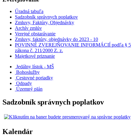
Úradná tabuľa
Sadzobník správnych poplatkov
Zmluvy, Faktúry, Objednávky
Archív zmlúv
Verejné obstarávanie
Zmluvy, faktúry, objednávky do 2023 - 10
POVINNÉ ZVEREJŇOVANIE INFORMÁCIÍ podľa § 5
zákona č. 211⁄2000 Z. z.
Majetkové priznanie
Jedálny lístok - MŠ
Bohoslužby
Cestovné poriadky
Odpady
Územný plán
Sadzobník správnych poplatkov
Kalendár