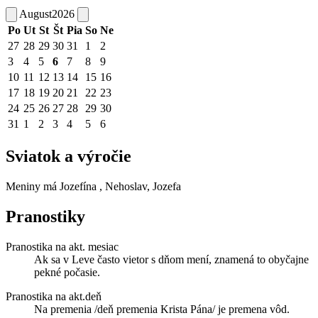
August
2026
Po
Ut
St
Št
Pia
So
Ne
27
28
29
30
31
1
2
3
4
5
6
7
8
9
10
11
12
13
14
15
16
17
18
19
20
21
22
23
24
25
26
27
28
29
30
31
1
2
3
4
5
6
Sviatok a výročie
Meniny má
Jozefína
, Nehoslav, Jozefa
Pranostiky
Pranostika na akt. mesiac
Ak sa v Leve často vietor s dňom mení, znamená to obyčajne
pekné počasie.
Pranostika na akt.deň
Na premenia /deň premenia Krista Pána/ je premena vôd.