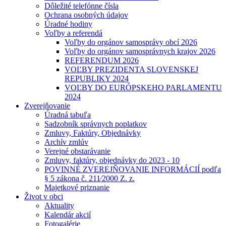
Dôležité telefónne čísla
Ochrana osobných údajov
Úradné hodiny
Voľby a referendá
Voľby do orgánov samosprávy obcí 2026
Voľby do orgánov samosprávnych krajov 2026
REFERENDUM 2026
VOĽBY PREZIDENTA SLOVENSKEJ
REPUBLIKY 2024
VOĽBY DO EURÓPSKEHO PARLAMENTU
2024
Zverejňovanie
Úradná tabuľa
Sadzobník správnych poplatkov
Zmluvy, Faktúry, Objednávky
Archív zmlúv
Verejné obstarávanie
Zmluvy, faktúry, objednávky do 2023 - 10
POVINNÉ ZVEREJŇOVANIE INFORMÁCIÍ podľa
§ 5 zákona č. 211⁄2000 Z. z.
Majetkové priznanie
Život v obci
Aktuality
Kalendár akcií
Fotogalérie