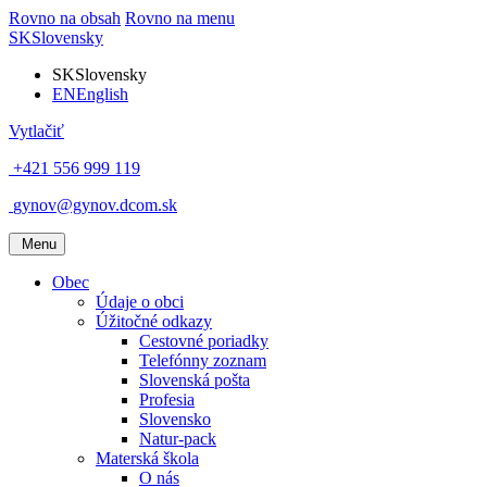
Rovno na obsah
Rovno na menu
SK
Slovensky
SK
Slovensky
EN
English
Vytlačiť
+421 556 999 119
gynov@gynov.dcom.sk
Menu
Obec
Údaje o obci
Úžitočné odkazy
Cestovné poriadky
Telefónny zoznam
Slovenská pošta
Profesia
Slovensko
Natur-pack
Materská škola
O nás