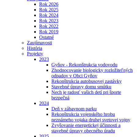
Rok 2026
Rok 2025
Rok 2024
Rok 2023
Rok 2022
Rok 2019
Ostatné
Zaujímavosti
História
Projekty
2023
Gyňov - Rekonštrukcia vodovodu
Zhodnocovanie biologicky rozložiteľných
odpadov v Obci Gyňov
Rekonštrukcia autobusovej zastávky
Stavebné úpravy domu smútku
Nech je radosť vašich detí pri športe
bezpečná
2024
Deň v zábavnom parku
Rekonštrukcia vojenského hrobu
neznámeho vojaka druhej svetovej vojny
Zvyšovanie energetickej účinnosti a
stavebné úpravy obecného úradu
2025