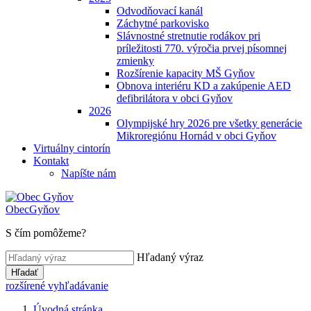
Odvodňovací kanál
Záchytné parkovisko
Slávnostné stretnutie rodákov pri
príležitosti 770. výročia prvej písomnej
zmienky
Rozšírenie kapacity MŠ Gyňov
Obnova interiéru KD a zakúpenie AED
defibrilátora v obci Gyňov
2026
Olympijské hry 2026 pre všetky generácie
Mikroregiónu Hornád v obci Gyňov
Virtuálny cintorín
Kontakt
Napíšte nám
Obec
Gyňov
S čím pomôžeme?
Hľadaný výraz
Hľadať
rozšírené vyhľadávanie
Úvodná stránka