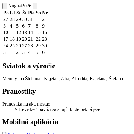
August
2026
Po
Ut
St
Št
Pia
So
Ne
27
28
29
30
31
1
2
3
4
5
6
7
8
9
10
11
12
13
14
15
16
17
18
19
20
21
22
23
24
25
26
27
28
29
30
31
1
2
3
4
5
6
Sviatok a výročie
Meniny má
Štefánia
, Kajetán, Afra, Afrodita, Kajetána, Štefana
Pranostiky
Pranostika na akt. mesiac
V Leve keď pavúci sa snujú, bude pekná jeseň.
Mobilná aplikácia