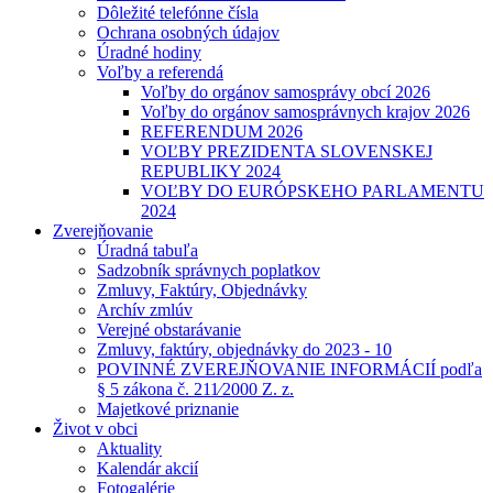
Dôležité telefónne čísla
Ochrana osobných údajov
Úradné hodiny
Voľby a referendá
Voľby do orgánov samosprávy obcí 2026
Voľby do orgánov samosprávnych krajov 2026
REFERENDUM 2026
VOĽBY PREZIDENTA SLOVENSKEJ
REPUBLIKY 2024
VOĽBY DO EURÓPSKEHO PARLAMENTU
2024
Zverejňovanie
Úradná tabuľa
Sadzobník správnych poplatkov
Zmluvy, Faktúry, Objednávky
Archív zmlúv
Verejné obstarávanie
Zmluvy, faktúry, objednávky do 2023 - 10
POVINNÉ ZVEREJŇOVANIE INFORMÁCIÍ podľa
§ 5 zákona č. 211⁄2000 Z. z.
Majetkové priznanie
Život v obci
Aktuality
Kalendár akcií
Fotogalérie