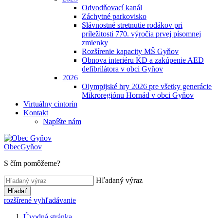
Odvodňovací kanál
Záchytné parkovisko
Slávnostné stretnutie rodákov pri
príležitosti 770. výročia prvej písomnej
zmienky
Rozšírenie kapacity MŠ Gyňov
Obnova interiéru KD a zakúpenie AED
defibrilátora v obci Gyňov
2026
Olympijské hry 2026 pre všetky generácie
Mikroregiónu Hornád v obci Gyňov
Virtuálny cintorín
Kontakt
Napíšte nám
Obec
Gyňov
S čím pomôžeme?
Hľadaný výraz
Hľadať
rozšírené vyhľadávanie
Úvodná stránka