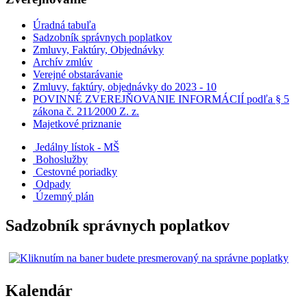
Úradná tabuľa
Sadzobník správnych poplatkov
Zmluvy, Faktúry, Objednávky
Archív zmlúv
Verejné obstarávanie
Zmluvy, faktúry, objednávky do 2023 - 10
POVINNÉ ZVEREJŇOVANIE INFORMÁCIÍ podľa § 5
zákona č. 211⁄2000 Z. z.
Majetkové priznanie
Jedálny lístok - MŠ
Bohoslužby
Cestovné poriadky
Odpady
Územný plán
Sadzobník správnych poplatkov
Kalendár