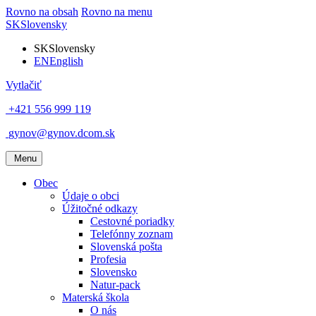
Rovno na obsah
Rovno na menu
SK
Slovensky
SK
Slovensky
EN
English
Vytlačiť
+421 556 999 119
gynov@gynov.dcom.sk
Menu
Obec
Údaje o obci
Úžitočné odkazy
Cestovné poriadky
Telefónny zoznam
Slovenská pošta
Profesia
Slovensko
Natur-pack
Materská škola
O nás