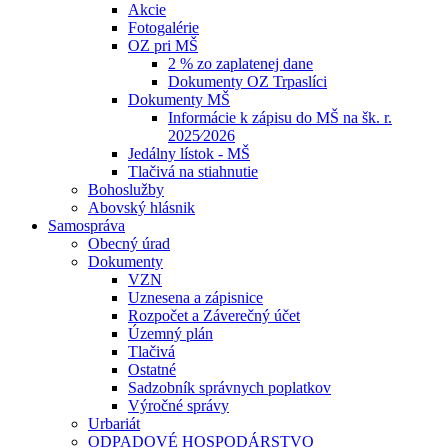
Akcie
Fotogalérie
OZ pri MŠ
2 % zo zaplatenej dane
Dokumenty OZ Trpaslíci
Dokumenty MŠ
Informácie k zápisu do MŠ na šk. r.
2025⁄2026
Jedálny lístok - MŠ
Tlačivá na stiahnutie
Bohoslužby
Abovský hlásnik
Samospráva
Obecný úrad
Dokumenty
VZN
Uznesena a zápisnice
Rozpočet a Záverečný účet
Územný plán
Tlačivá
Ostatné
Sadzobník správnych poplatkov
Výročné správy
Urbariát
ODPADOVÉ HOSPODÁRSTVO