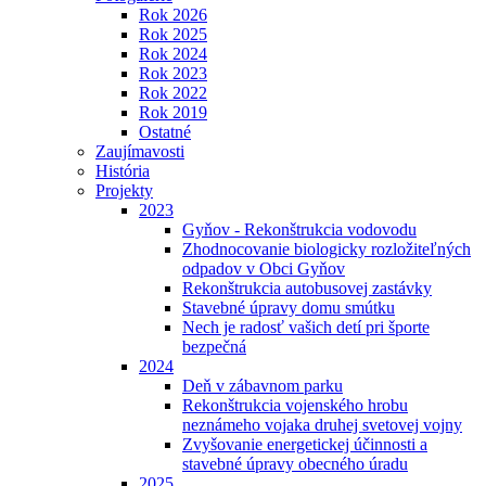
Rok 2026
Rok 2025
Rok 2024
Rok 2023
Rok 2022
Rok 2019
Ostatné
Zaujímavosti
História
Projekty
2023
Gyňov - Rekonštrukcia vodovodu
Zhodnocovanie biologicky rozložiteľných
odpadov v Obci Gyňov
Rekonštrukcia autobusovej zastávky
Stavebné úpravy domu smútku
Nech je radosť vašich detí pri športe
bezpečná
2024
Deň v zábavnom parku
Rekonštrukcia vojenského hrobu
neznámeho vojaka druhej svetovej vojny
Zvyšovanie energetickej účinnosti a
stavebné úpravy obecného úradu
2025