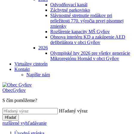
Odvodňovací kanál
Záchytné parkovisko
Slávnostné stretnutie rodákov pri
príležitosti 770. výročia prvej písomnej
zmienky
Rozšírenie kapacity MŠ Gyňov
Obnova interiéru KD a zakúpenie AED
defibrilátora v obci Gyňov
2026
Olympijské hry 2026 pre všetky generácie
Mikroregiónu Hornád v obci Gyňov
Virtuálny cintorín
Kontakt
Napíšte nám
Obec
Gyňov
S čím pomôžeme?
Hľadaný výraz
Hľadať
rozšírené vyhľadávanie
Úvodná stránka