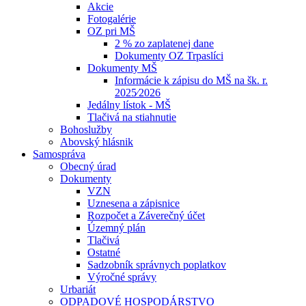
Akcie
Fotogalérie
OZ pri MŠ
2 % zo zaplatenej dane
Dokumenty OZ Trpaslíci
Dokumenty MŠ
Informácie k zápisu do MŠ na šk. r.
2025⁄2026
Jedálny lístok - MŠ
Tlačivá na stiahnutie
Bohoslužby
Abovský hlásnik
Samospráva
Obecný úrad
Dokumenty
VZN
Uznesena a zápisnice
Rozpočet a Záverečný účet
Územný plán
Tlačivá
Ostatné
Sadzobník správnych poplatkov
Výročné správy
Urbariát
ODPADOVÉ HOSPODÁRSTVO