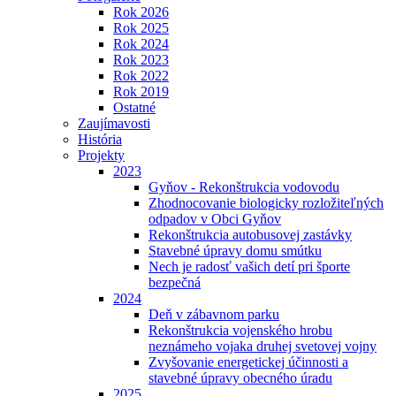
Rok 2026
Rok 2025
Rok 2024
Rok 2023
Rok 2022
Rok 2019
Ostatné
Zaujímavosti
História
Projekty
2023
Gyňov - Rekonštrukcia vodovodu
Zhodnocovanie biologicky rozložiteľných
odpadov v Obci Gyňov
Rekonštrukcia autobusovej zastávky
Stavebné úpravy domu smútku
Nech je radosť vašich detí pri športe
bezpečná
2024
Deň v zábavnom parku
Rekonštrukcia vojenského hrobu
neznámeho vojaka druhej svetovej vojny
Zvyšovanie energetickej účinnosti a
stavebné úpravy obecného úradu
2025