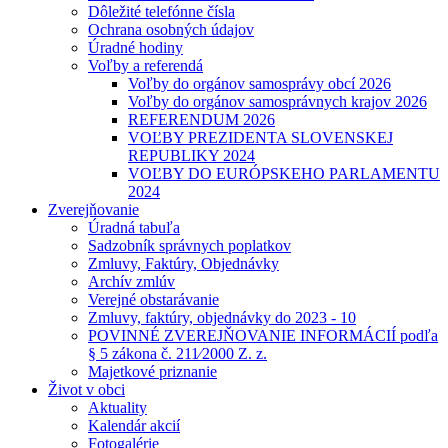
Dôležité telefónne čísla
Ochrana osobných údajov
Úradné hodiny
Voľby a referendá
Voľby do orgánov samosprávy obcí 2026
Voľby do orgánov samosprávnych krajov 2026
REFERENDUM 2026
VOĽBY PREZIDENTA SLOVENSKEJ
REPUBLIKY 2024
VOĽBY DO EURÓPSKEHO PARLAMENTU
2024
Zverejňovanie
Úradná tabuľa
Sadzobník správnych poplatkov
Zmluvy, Faktúry, Objednávky
Archív zmlúv
Verejné obstarávanie
Zmluvy, faktúry, objednávky do 2023 - 10
POVINNÉ ZVEREJŇOVANIE INFORMÁCIÍ podľa
§ 5 zákona č. 211⁄2000 Z. z.
Majetkové priznanie
Život v obci
Aktuality
Kalendár akcií
Fotogalérie