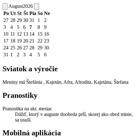
August
2026
Po
Ut
St
Št
Pia
So
Ne
27
28
29
30
31
1
2
3
4
5
6
7
8
9
10
11
12
13
14
15
16
17
18
19
20
21
22
23
24
25
26
27
28
29
30
31
1
2
3
4
5
6
Sviatok a výročie
Meniny má
Štefánia
, Kajetán, Afra, Afrodita, Kajetána, Štefana
Pranostiky
Pranostika na akt. mesiac
Dážď, ktorý v auguste doobeda prší, skorej ako obed minie,
sa usuší.
Mobilná aplikácia