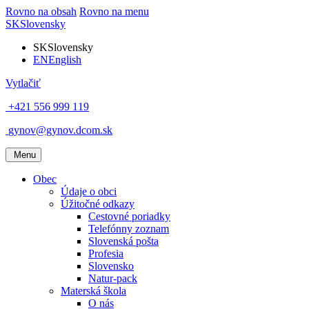
Rovno na obsah
Rovno na menu
SK
Slovensky
SK
Slovensky
EN
English
Vytlačiť
+421 556 999 119
gynov@gynov.dcom.sk
Menu
Obec
Údaje o obci
Úžitočné odkazy
Cestovné poriadky
Telefónny zoznam
Slovenská pošta
Profesia
Slovensko
Natur-pack
Materská škola
O nás