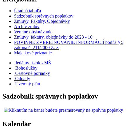
Úradná tabuľa
Sadzobník správnych poplatkov
Zmluvy, Faktúry, Objednávky
Archív zmlúv
Verejné obstarávanie
Zmluvy, faktúry, objednávky do 2023 - 10
POVINNÉ ZVEREJŇOVANIE INFORMÁCIÍ podľa § 5
zákona č. 211⁄2000 Z. z.
Majetkové priznanie
Jedálny lístok - MŠ
Bohoslužby
Cestovné poriadky
Odpady
Územný plán
Sadzobník správnych poplatkov
Kalendár