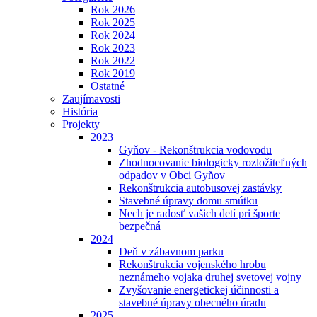
Rok 2026
Rok 2025
Rok 2024
Rok 2023
Rok 2022
Rok 2019
Ostatné
Zaujímavosti
História
Projekty
2023
Gyňov - Rekonštrukcia vodovodu
Zhodnocovanie biologicky rozložiteľných
odpadov v Obci Gyňov
Rekonštrukcia autobusovej zastávky
Stavebné úpravy domu smútku
Nech je radosť vašich detí pri športe
bezpečná
2024
Deň v zábavnom parku
Rekonštrukcia vojenského hrobu
neznámeho vojaka druhej svetovej vojny
Zvyšovanie energetickej účinnosti a
stavebné úpravy obecného úradu
2025