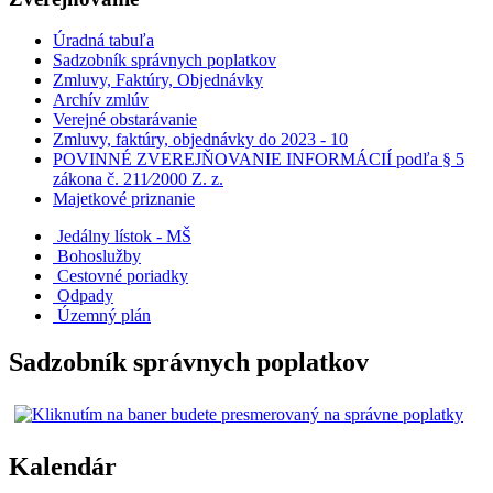
Úradná tabuľa
Sadzobník správnych poplatkov
Zmluvy, Faktúry, Objednávky
Archív zmlúv
Verejné obstarávanie
Zmluvy, faktúry, objednávky do 2023 - 10
POVINNÉ ZVEREJŇOVANIE INFORMÁCIÍ podľa § 5
zákona č. 211⁄2000 Z. z.
Majetkové priznanie
Jedálny lístok - MŠ
Bohoslužby
Cestovné poriadky
Odpady
Územný plán
Sadzobník správnych poplatkov
Kalendár