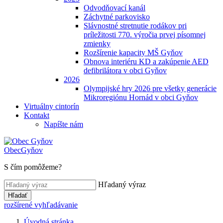
Odvodňovací kanál
Záchytné parkovisko
Slávnostné stretnutie rodákov pri
príležitosti 770. výročia prvej písomnej
zmienky
Rozšírenie kapacity MŠ Gyňov
Obnova interiéru KD a zakúpenie AED
defibrilátora v obci Gyňov
2026
Olympijské hry 2026 pre všetky generácie
Mikroregiónu Hornád v obci Gyňov
Virtuálny cintorín
Kontakt
Napíšte nám
Obec
Gyňov
S čím pomôžeme?
Hľadaný výraz
Hľadať
rozšírené vyhľadávanie
Úvodná stránka