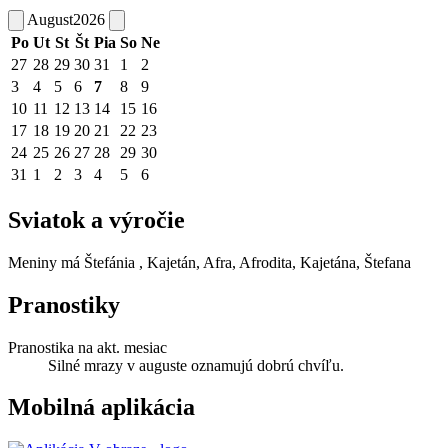
August
2026
Po
Ut
St
Št
Pia
So
Ne
27
28
29
30
31
1
2
3
4
5
6
7
8
9
10
11
12
13
14
15
16
17
18
19
20
21
22
23
24
25
26
27
28
29
30
31
1
2
3
4
5
6
Sviatok a výročie
Meniny má
Štefánia
, Kajetán, Afra, Afrodita, Kajetána, Štefana
Pranostiky
Pranostika na akt. mesiac
Silné mrazy v auguste oznamujú dobrú chvíľu.
Mobilná aplikácia