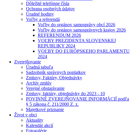
Dôležité telefónne čísla
Ochrana osobných údajov
Úradné hodiny
Voľby a referendá
Voľby do orgánov samosprávy obcí 2026
Voľby do orgánov samosprávnych krajov 2026
REFERENDUM 2026
VOĽBY PREZIDENTA SLOVENSKEJ
REPUBLIKY 2024
VOĽBY DO EURÓPSKEHO PARLAMENTU
2024
Zverejňovanie
Úradná tabuľa
Sadzobník správnych poplatkov
Zmluvy, Faktúry, Objednávky
Archív zmlúv
Verejné obstarávanie
Zmluvy, faktúry, objednávky do 2023 - 10
POVINNÉ ZVEREJŇOVANIE INFORMÁCIÍ podľa
§ 5 zákona č. 211⁄2000 Z. z.
Majetkové priznanie
Život v obci
Aktuality
Kalendár akcií
Fotogalérie