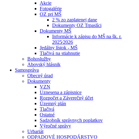
Akcie
Fotogalérie
OZ pri MŠ
2 % zo zaplatenej dane
Dokumenty OZ Trpaslíci
Dokumenty MŠ
Informácie k zápisu do MŠ na šk. r.
2025⁄2026
Jedálny lístok - MŠ
Tlačivá na stiahnutie
Bohoslužby
Abovský hlásnik
Samospráva
Obecný úrad
Dokumenty
VZN
Uznesena a zápisnice
Rozpočet a Záverečný účet
Územný plán
Tlačivá
Ostatné
Sadzobník správnych poplatkov
Výročné správy
Urbariát
ODPADOVÉ HOSPODÁRSTVO