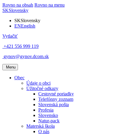
Rovno na obsah
Rovno na menu
SK
Slovensky
SK
Slovensky
EN
English
Vytlačiť
+421 556 999 119
gynov@gynov.dcom.sk
Menu
Obec
Údaje o obci
Úžitočné odkazy
Cestovné poriadky
Telefónny zoznam
Slovenská pošta
Profesia
Slovensko
Natur-pack
Materská škola
O nás