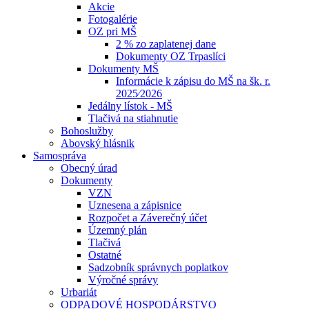
Akcie
Fotogalérie
OZ pri MŠ
2 % zo zaplatenej dane
Dokumenty OZ Trpaslíci
Dokumenty MŠ
Informácie k zápisu do MŠ na šk. r.
2025⁄2026
Jedálny lístok - MŠ
Tlačivá na stiahnutie
Bohoslužby
Abovský hlásnik
Samospráva
Obecný úrad
Dokumenty
VZN
Uznesena a zápisnice
Rozpočet a Záverečný účet
Územný plán
Tlačivá
Ostatné
Sadzobník správnych poplatkov
Výročné správy
Urbariát
ODPADOVÉ HOSPODÁRSTVO