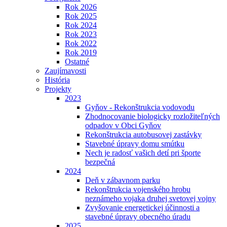
Rok 2026
Rok 2025
Rok 2024
Rok 2023
Rok 2022
Rok 2019
Ostatné
Zaujímavosti
História
Projekty
2023
Gyňov - Rekonštrukcia vodovodu
Zhodnocovanie biologicky rozložiteľných
odpadov v Obci Gyňov
Rekonštrukcia autobusovej zastávky
Stavebné úpravy domu smútku
Nech je radosť vašich detí pri športe
bezpečná
2024
Deň v zábavnom parku
Rekonštrukcia vojenského hrobu
neznámeho vojaka druhej svetovej vojny
Zvyšovanie energetickej účinnosti a
stavebné úpravy obecného úradu
2025