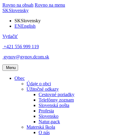
Rovno na obsah
Rovno na menu
SK
Slovensky
SK
Slovensky
EN
English
Vytlačiť
+421 556 999 119
gynov@gynov.dcom.sk
Menu
Obec
Údaje o obci
Úžitočné odkazy
Cestovné poriadky
Telefónny zoznam
Slovenská pošta
Profesia
Slovensko
Natur-pack
Materská škola
O nás