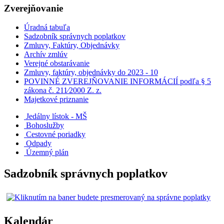
Zverejňovanie
Úradná tabuľa
Sadzobník správnych poplatkov
Zmluvy, Faktúry, Objednávky
Archív zmlúv
Verejné obstarávanie
Zmluvy, faktúry, objednávky do 2023 - 10
POVINNÉ ZVEREJŇOVANIE INFORMÁCIÍ podľa § 5
zákona č. 211⁄2000 Z. z.
Majetkové priznanie
Jedálny lístok - MŠ
Bohoslužby
Cestovné poriadky
Odpady
Územný plán
Sadzobník správnych poplatkov
Kalendár