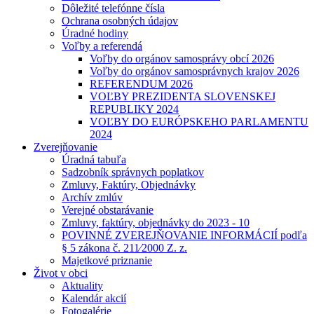
Dôležité telefónne čísla
Ochrana osobných údajov
Úradné hodiny
Voľby a referendá
Voľby do orgánov samosprávy obcí 2026
Voľby do orgánov samosprávnych krajov 2026
REFERENDUM 2026
VOĽBY PREZIDENTA SLOVENSKEJ
REPUBLIKY 2024
VOĽBY DO EURÓPSKEHO PARLAMENTU
2024
Zverejňovanie
Úradná tabuľa
Sadzobník správnych poplatkov
Zmluvy, Faktúry, Objednávky
Archív zmlúv
Verejné obstarávanie
Zmluvy, faktúry, objednávky do 2023 - 10
POVINNÉ ZVEREJŇOVANIE INFORMÁCIÍ podľa
§ 5 zákona č. 211⁄2000 Z. z.
Majetkové priznanie
Život v obci
Aktuality
Kalendár akcií
Fotogalérie