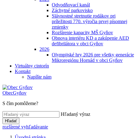
Odvodňovací kanál
Záchytné parkovisko
Slávnostné stretnutie rodákov pri
príležitosti 770. výročia prvej písomnej
zmienky
Rozšírenie kapacity MŠ Gyňov
Obnova interiéru KD a zakúpenie AED
defibrilátora v obci Gyňov
2026
Olympijské hry 2026 pre všetky generácie
Mikroregiónu Hornád v obci Gyňov
Virtuálny cintorín
Kontakt
Napíšte nám
Obec
Gyňov
S čím pomôžeme?
Hľadaný výraz
Hľadať
rozšírené vyhľadávanie
Úvodná stránka