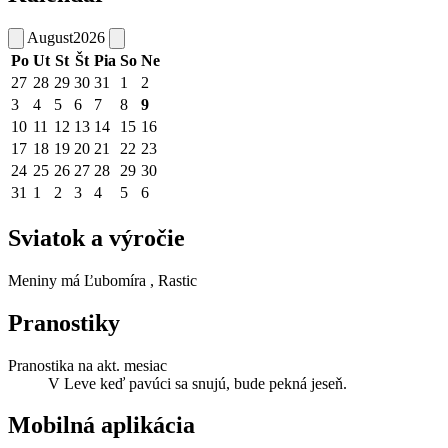
August
2026
Po
Ut
St
Št
Pia
So
Ne
27
28
29
30
31
1
2
3
4
5
6
7
8
9
10
11
12
13
14
15
16
17
18
19
20
21
22
23
24
25
26
27
28
29
30
31
1
2
3
4
5
6
Sviatok a výročie
Meniny má
Ľubomíra
, Rastic
Pranostiky
Pranostika na akt. mesiac
V Leve keď pavúci sa snujú, bude pekná jeseň.
Mobilná aplikácia