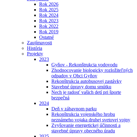
Rok 2026
Rok 2025
Rok 2024
Rok 2023
Rok 2022
Rok 2019
Ostatné
Zaujímavosti
História
Projekty
2023
Gyňov - Rekonštrukcia vodovodu
Zhodnocovanie biologicky rozložiteľných
odpadov v Obci Gyňov
Rekonštrukcia autobusovej zastávky
Stavebné úpravy domu smútku
Nech je radosť vašich detí pri športe
bezpečná
2024
Deň v zábavnom parku
Rekonštrukcia vojenského hrobu
neznámeho vojaka druhej svetovej vojny
Zvyšovanie energetickej účinnosti a
stavebné úpravy obecného úradu
2025