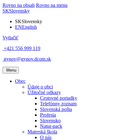
Rovno na obsah
Rovno na menu
SK
Slovensky
SK
Slovensky
EN
English
Vytlačiť
+421 556 999 119
gynov@gynov.dcom.sk
Menu
Obec
Údaje o obci
Úžitočné odkazy
Cestovné poriadky
Telefónny zoznam
Slovenská pošta
Profesia
Slovensko
Natur-pack
Materská škola
O nás