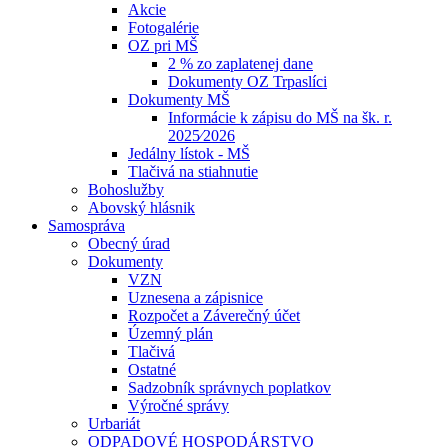
Akcie
Fotogalérie
OZ pri MŠ
2 % zo zaplatenej dane
Dokumenty OZ Trpaslíci
Dokumenty MŠ
Informácie k zápisu do MŠ na šk. r.
2025⁄2026
Jedálny lístok - MŠ
Tlačivá na stiahnutie
Bohoslužby
Abovský hlásnik
Samospráva
Obecný úrad
Dokumenty
VZN
Uznesena a zápisnice
Rozpočet a Záverečný účet
Územný plán
Tlačivá
Ostatné
Sadzobník správnych poplatkov
Výročné správy
Urbariát
ODPADOVÉ HOSPODÁRSTVO