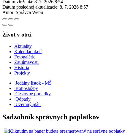
Dátum vloženia:
8. 7. 2026 8:54
Dátum poslednej aktualizácie:
8. 7. 2026 8:57
Autor:
Správca Webu
Život v obci
Aktuality
Kalendár akcií
Fotogalérie
Zaujímavosti
História
Projekty
Jedálny lístok - MŠ
Bohoslužby
Cestovné poriadky
Odpady
Územný plán
Sadzobník správnych poplatkov