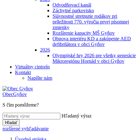
Odvodňovací kanál
Záchytné parkovisko
Slávnostné stretnutie rodákov pri
príležitosti 770. výročia prvej písomnej
zmienky
Rozšírenie kapacity MŠ Gyňov
Obnova interiéru KD a zakúpenie AED
defibrilátora v obci Gyňov
2026
Olympijské hry 2026 pre všetky generácie
Mikroregiónu Hornád v obci Gyňov
Virtuálny cintorín
Kontakt
Napíšte nám
Obec
Gyňov
S čím pomôžeme?
Hľadaný výraz
Hľadať
rozšírené vyhľadávanie
Úvodná stránka