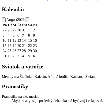
Kalendár
August
2026
Po
Ut
St
Št
Pia
So
Ne
27
28
29
30
31
1
2
3
4
5
6
7
8
9
10
11
12
13
14
15
16
17
18
19
20
21
22
23
24
25
26
27
28
29
30
31
1
2
3
4
5
6
Sviatok a výročie
Meniny má
Štefánia
, Kajetán, Afra, Afrodita, Kajetána, Štefana
Pranostiky
Pranostika na akt. mesiac
Aký je v august je posledný deň, taká má byť vraj i celá jeseň.