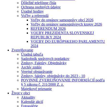
Dôležité telefónne čísla
Ochrana osobných údajov
Úradné hodiny
Voľby a referendá
Voľby do orgánov samosprávy obcí 2026
Voľby do orgánov samosprávnych krajov 2026
REFERENDUM 2026
VOĽBY PREZIDENTA SLOVENSKEJ
REPUBLIKY 2024
VOĽBY DO EURÓPSKEHO PARLAMENTU
2024
Zverejňovanie
Úradná tabuľa
Sadzobník správnych poplatkov
Zmluvy, Faktúry, Objednávky
Archív zmlúv
Verejné obstarávanie
Zmluvy, faktúry, objednávky do 2023 - 10
POVINNÉ ZVEREJŇOVANIE INFORMÁCIÍ podľa
§ 5 zákona č. 211⁄2000 Z. z.
Majetkové priznanie
Život v obci
Aktuality
Kalendár akcií
Fotogalérie