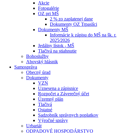
Akcie
Fotogalérie
OZ pri MŠ
2 % zo zaplatenej dane
Dokumenty OZ Trpaslíci
Dokumenty MŠ
Informácie k zápisu do MŠ na šk. r.
2025⁄2026
Jedálny lístok - MŠ
Tlačivá na stiahnutie
Bohoslužby
Abovský hlásnik
Samospráva
Obecný úrad
Dokumenty
VZN
Uznesena a zápisnice
Rozpočet a Záverečný účet
Územný plán
Tlačivá
Ostatné
Sadzobník správnych poplatkov
Výročné správy
Urbariát
ODPADOVÉ HOSPODÁRSTVO