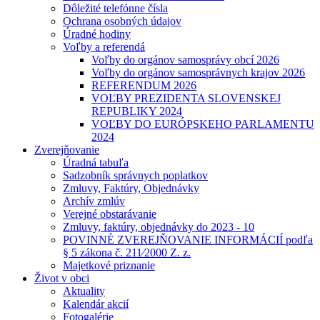
Dôležité telefónne čísla
Ochrana osobných údajov
Úradné hodiny
Voľby a referendá
Voľby do orgánov samosprávy obcí 2026
Voľby do orgánov samosprávnych krajov 2026
REFERENDUM 2026
VOĽBY PREZIDENTA SLOVENSKEJ
REPUBLIKY 2024
VOĽBY DO EURÓPSKEHO PARLAMENTU
2024
Zverejňovanie
Úradná tabuľa
Sadzobník správnych poplatkov
Zmluvy, Faktúry, Objednávky
Archív zmlúv
Verejné obstarávanie
Zmluvy, faktúry, objednávky do 2023 - 10
POVINNÉ ZVEREJŇOVANIE INFORMÁCIÍ podľa
§ 5 zákona č. 211⁄2000 Z. z.
Majetkové priznanie
Život v obci
Aktuality
Kalendár akcií
Fotogalérie