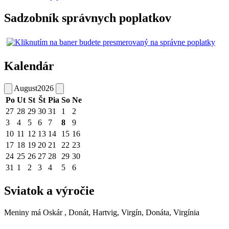
Sadzobník správnych poplatkov
Kalendár
August
2026
Po
Ut
St
Št
Pia
So
Ne
27
28
29
30
31
1
2
3
4
5
6
7
8
9
10
11
12
13
14
15
16
17
18
19
20
21
22
23
24
25
26
27
28
29
30
31
1
2
3
4
5
6
Sviatok a výročie
Meniny má
Oskár
, Donát, Hartvig, Virgín, Donáta, Virgínia