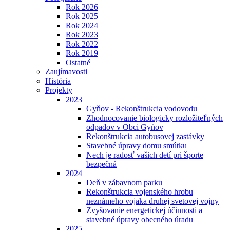
Rok 2026
Rok 2025
Rok 2024
Rok 2023
Rok 2022
Rok 2019
Ostatné
Zaujímavosti
História
Projekty
2023
Gyňov - Rekonštrukcia vodovodu
Zhodnocovanie biologicky rozložiteľných
odpadov v Obci Gyňov
Rekonštrukcia autobusovej zastávky
Stavebné úpravy domu smútku
Nech je radosť vašich detí pri športe
bezpečná
2024
Deň v zábavnom parku
Rekonštrukcia vojenského hrobu
neznámeho vojaka druhej svetovej vojny
Zvyšovanie energetickej účinnosti a
stavebné úpravy obecného úradu
2025