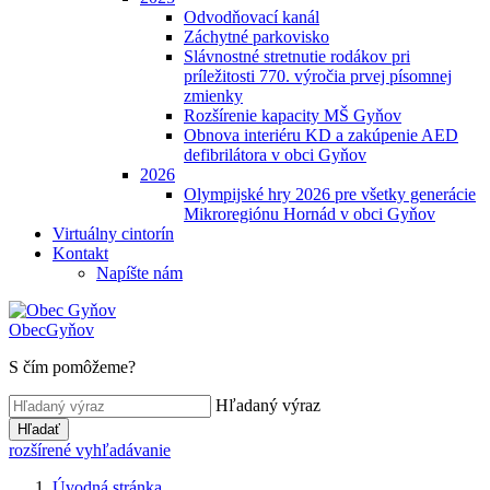
Odvodňovací kanál
Záchytné parkovisko
Slávnostné stretnutie rodákov pri
príležitosti 770. výročia prvej písomnej
zmienky
Rozšírenie kapacity MŠ Gyňov
Obnova interiéru KD a zakúpenie AED
defibrilátora v obci Gyňov
2026
Olympijské hry 2026 pre všetky generácie
Mikroregiónu Hornád v obci Gyňov
Virtuálny cintorín
Kontakt
Napíšte nám
Obec
Gyňov
S čím pomôžeme?
Hľadaný výraz
Hľadať
rozšírené vyhľadávanie
Úvodná stránka