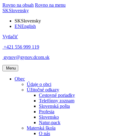
Rovno na obsah
Rovno na menu
SK
Slovensky
SK
Slovensky
EN
English
Vytlačiť
+421 556 999 119
gynov@gynov.dcom.sk
Menu
Obec
Údaje o obci
Úžitočné odkazy
Cestovné poriadky
Telefónny zoznam
Slovenská pošta
Profesia
Slovensko
Natur-pack
Materská škola
O nás