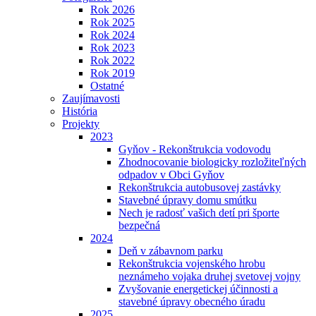
Rok 2026
Rok 2025
Rok 2024
Rok 2023
Rok 2022
Rok 2019
Ostatné
Zaujímavosti
História
Projekty
2023
Gyňov - Rekonštrukcia vodovodu
Zhodnocovanie biologicky rozložiteľných
odpadov v Obci Gyňov
Rekonštrukcia autobusovej zastávky
Stavebné úpravy domu smútku
Nech je radosť vašich detí pri športe
bezpečná
2024
Deň v zábavnom parku
Rekonštrukcia vojenského hrobu
neznámeho vojaka druhej svetovej vojny
Zvyšovanie energetickej účinnosti a
stavebné úpravy obecného úradu
2025