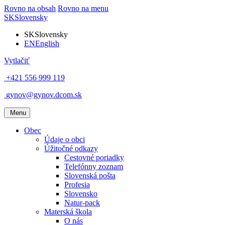
Rovno na obsah
Rovno na menu
SK
Slovensky
SK
Slovensky
EN
English
Vytlačiť
+421 556 999 119
gynov@gynov.dcom.sk
Menu
Obec
Údaje o obci
Úžitočné odkazy
Cestovné poriadky
Telefónny zoznam
Slovenská pošta
Profesia
Slovensko
Natur-pack
Materská škola
O nás