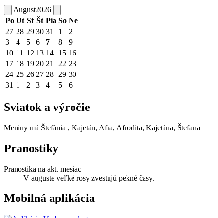
August
2026
Po
Ut
St
Št
Pia
So
Ne
27
28
29
30
31
1
2
3
4
5
6
7
8
9
10
11
12
13
14
15
16
17
18
19
20
21
22
23
24
25
26
27
28
29
30
31
1
2
3
4
5
6
Sviatok a výročie
Meniny má
Štefánia
, Kajetán, Afra, Afrodita, Kajetána, Štefana
Pranostiky
Pranostika na akt. mesiac
V auguste veľké rosy zvestujú pekné časy.
Mobilná aplikácia