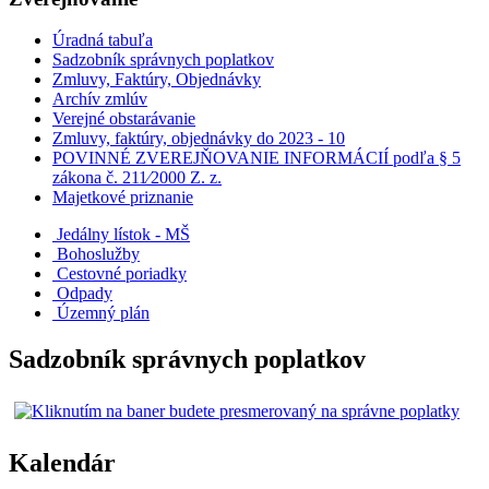
Úradná tabuľa
Sadzobník správnych poplatkov
Zmluvy, Faktúry, Objednávky
Archív zmlúv
Verejné obstarávanie
Zmluvy, faktúry, objednávky do 2023 - 10
POVINNÉ ZVEREJŇOVANIE INFORMÁCIÍ podľa § 5
zákona č. 211⁄2000 Z. z.
Majetkové priznanie
Jedálny lístok - MŠ
Bohoslužby
Cestovné poriadky
Odpady
Územný plán
Sadzobník správnych poplatkov
Kalendár