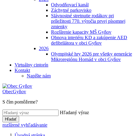
Odvodňovací kanál
Záchytné parkovisko
Slávnostné stretnutie rodákov pri
príležitosti 770. výročia prvej písomnej
zmienky
Rozšírenie kapacity MŠ Gyňov
Obnova interiéru KD a zakúpenie AED
defibrilátora v obci Gyňov
2026
Olympijské hry 2026 pre všetky generácie
Mikroregiónu Hornád v obci Gyňov
Virtuálny cintorín
Kontakt
Napíšte nám
Obec
Gyňov
S čím pomôžeme?
Hľadaný výraz
Hľadať
rozšírené vyhľadávanie
Úvodná stránka