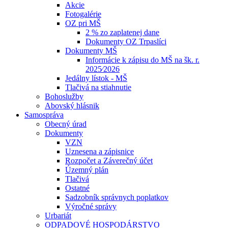
Akcie
Fotogalérie
OZ pri MŠ
2 % zo zaplatenej dane
Dokumenty OZ Trpaslíci
Dokumenty MŠ
Informácie k zápisu do MŠ na šk. r.
2025⁄2026
Jedálny lístok - MŠ
Tlačivá na stiahnutie
Bohoslužby
Abovský hlásnik
Samospráva
Obecný úrad
Dokumenty
VZN
Uznesena a zápisnice
Rozpočet a Záverečný účet
Územný plán
Tlačivá
Ostatné
Sadzobník správnych poplatkov
Výročné správy
Urbariát
ODPADOVÉ HOSPODÁRSTVO