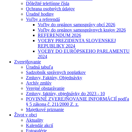
Dôležité telefónne čísla
Ochrana osobných údajov
Úradné hodiny
Voľby a referendá
Voľby do orgánov samosprávy obcí 2026
Voľby do orgánov samosprávnych krajov 2026
REFERENDUM 2026
VOĽBY PREZIDENTA SLOVENSKEJ
REPUBLIKY 2024
VOĽBY DO EURÓPSKEHO PARLAMENTU
2024
Zverejňovanie
Úradná tabuľa
Sadzobník správnych poplatkov
Zmluvy, Faktúry, Objednávky
Archív zmlúv
Verejné obstarávanie
Zmluvy, faktúry, objednávky do 2023 - 10
POVINNÉ ZVEREJŇOVANIE INFORMÁCIÍ podľa
§ 5 zákona č. 211⁄2000 Z. z.
Majetkové priznanie
Život v obci
Aktuality
Kalendár akcií
Fotogalérie