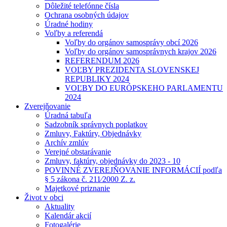
Dôležité telefónne čísla
Ochrana osobných údajov
Úradné hodiny
Voľby a referendá
Voľby do orgánov samosprávy obcí 2026
Voľby do orgánov samosprávnych krajov 2026
REFERENDUM 2026
VOĽBY PREZIDENTA SLOVENSKEJ
REPUBLIKY 2024
VOĽBY DO EURÓPSKEHO PARLAMENTU
2024
Zverejňovanie
Úradná tabuľa
Sadzobník správnych poplatkov
Zmluvy, Faktúry, Objednávky
Archív zmlúv
Verejné obstarávanie
Zmluvy, faktúry, objednávky do 2023 - 10
POVINNÉ ZVEREJŇOVANIE INFORMÁCIÍ podľa
§ 5 zákona č. 211⁄2000 Z. z.
Majetkové priznanie
Život v obci
Aktuality
Kalendár akcií
Fotogalérie