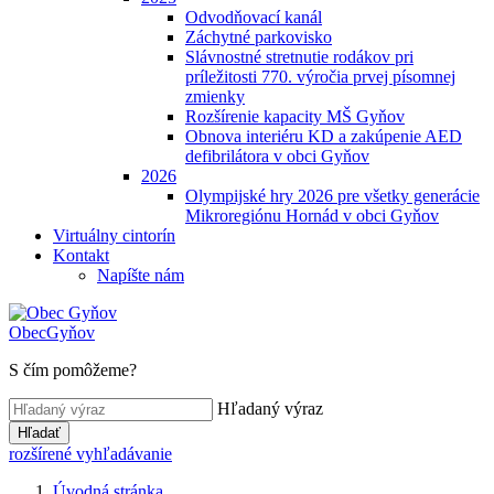
Odvodňovací kanál
Záchytné parkovisko
Slávnostné stretnutie rodákov pri
príležitosti 770. výročia prvej písomnej
zmienky
Rozšírenie kapacity MŠ Gyňov
Obnova interiéru KD a zakúpenie AED
defibrilátora v obci Gyňov
2026
Olympijské hry 2026 pre všetky generácie
Mikroregiónu Hornád v obci Gyňov
Virtuálny cintorín
Kontakt
Napíšte nám
Obec
Gyňov
S čím pomôžeme?
Hľadaný výraz
Hľadať
rozšírené vyhľadávanie
Úvodná stránka