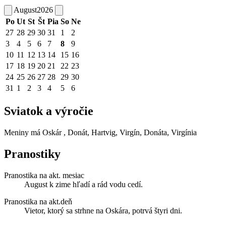
August
2026
Po
Ut
St
Št
Pia
So
Ne
27
28
29
30
31
1
2
3
4
5
6
7
8
9
10
11
12
13
14
15
16
17
18
19
20
21
22
23
24
25
26
27
28
29
30
31
1
2
3
4
5
6
Sviatok a výročie
Meniny má
Oskár
, Donát, Hartvig, Virgín, Donáta, Virgínia
Pranostiky
Pranostika na akt. mesiac
August k zime hľadí a rád vodu cedí.
Pranostika na akt.deň
Vietor, ktorý sa strhne na Oskára, potrvá štyri dni.