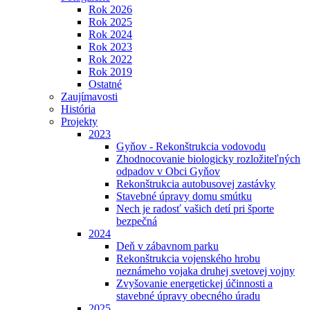
Rok 2026
Rok 2025
Rok 2024
Rok 2023
Rok 2022
Rok 2019
Ostatné
Zaujímavosti
História
Projekty
2023
Gyňov - Rekonštrukcia vodovodu
Zhodnocovanie biologicky rozložiteľných
odpadov v Obci Gyňov
Rekonštrukcia autobusovej zastávky
Stavebné úpravy domu smútku
Nech je radosť vašich detí pri športe
bezpečná
2024
Deň v zábavnom parku
Rekonštrukcia vojenského hrobu
neznámeho vojaka druhej svetovej vojny
Zvyšovanie energetickej účinnosti a
stavebné úpravy obecného úradu
2025