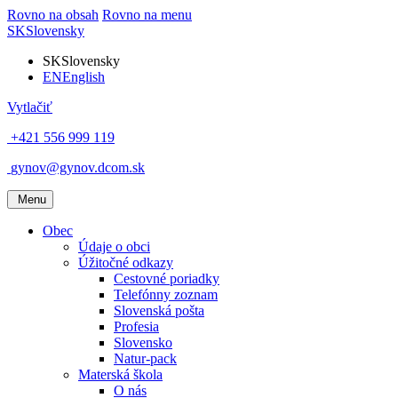
Rovno na obsah
Rovno na menu
SK
Slovensky
SK
Slovensky
EN
English
Vytlačiť
+421 556 999 119
gynov@gynov.dcom.sk
Menu
Obec
Údaje o obci
Úžitočné odkazy
Cestovné poriadky
Telefónny zoznam
Slovenská pošta
Profesia
Slovensko
Natur-pack
Materská škola
O nás