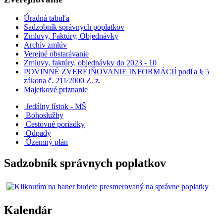
Úradná tabuľa
Sadzobník správnych poplatkov
Zmluvy, Faktúry, Objednávky
Archív zmlúv
Verejné obstarávanie
Zmluvy, faktúry, objednávky do 2023 - 10
POVINNÉ ZVEREJŇOVANIE INFORMÁCIÍ podľa § 5
zákona č. 211⁄2000 Z. z.
Majetkové priznanie
Jedálny lístok - MŠ
Bohoslužby
Cestovné poriadky
Odpady
Územný plán
Sadzobník správnych poplatkov
Kalendár