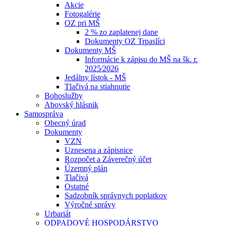
Akcie
Fotogalérie
OZ pri MŠ
2 % zo zaplatenej dane
Dokumenty OZ Trpaslíci
Dokumenty MŠ
Informácie k zápisu do MŠ na šk. r.
2025⁄2026
Jedálny lístok - MŠ
Tlačivá na stiahnutie
Bohoslužby
Abovský hlásnik
Samospráva
Obecný úrad
Dokumenty
VZN
Uznesena a zápisnice
Rozpočet a Záverečný účet
Územný plán
Tlačivá
Ostatné
Sadzobník správnych poplatkov
Výročné správy
Urbariát
ODPADOVÉ HOSPODÁRSTVO