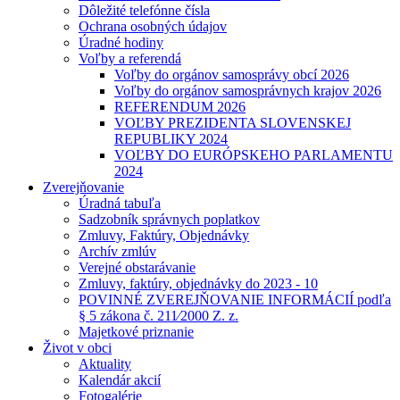
Dôležité telefónne čísla
Ochrana osobných údajov
Úradné hodiny
Voľby a referendá
Voľby do orgánov samosprávy obcí 2026
Voľby do orgánov samosprávnych krajov 2026
REFERENDUM 2026
VOĽBY PREZIDENTA SLOVENSKEJ
REPUBLIKY 2024
VOĽBY DO EURÓPSKEHO PARLAMENTU
2024
Zverejňovanie
Úradná tabuľa
Sadzobník správnych poplatkov
Zmluvy, Faktúry, Objednávky
Archív zmlúv
Verejné obstarávanie
Zmluvy, faktúry, objednávky do 2023 - 10
POVINNÉ ZVEREJŇOVANIE INFORMÁCIÍ podľa
§ 5 zákona č. 211⁄2000 Z. z.
Majetkové priznanie
Život v obci
Aktuality
Kalendár akcií
Fotogalérie