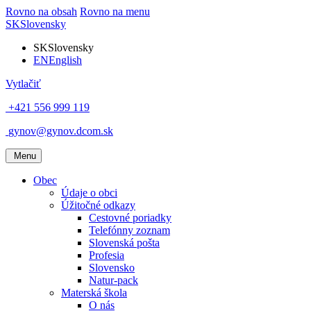
Rovno na obsah
Rovno na menu
SK
Slovensky
SK
Slovensky
EN
English
Vytlačiť
+421 556 999 119
gynov@gynov.dcom.sk
Menu
Obec
Údaje o obci
Úžitočné odkazy
Cestovné poriadky
Telefónny zoznam
Slovenská pošta
Profesia
Slovensko
Natur-pack
Materská škola
O nás