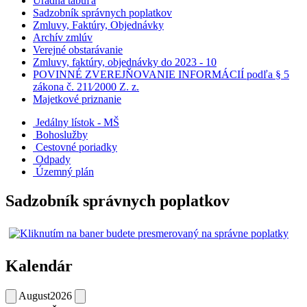
Úradná tabuľa
Sadzobník správnych poplatkov
Zmluvy, Faktúry, Objednávky
Archív zmlúv
Verejné obstarávanie
Zmluvy, faktúry, objednávky do 2023 - 10
POVINNÉ ZVEREJŇOVANIE INFORMÁCIÍ podľa § 5
zákona č. 211⁄2000 Z. z.
Majetkové priznanie
Jedálny lístok - MŠ
Bohoslužby
Cestovné poriadky
Odpady
Územný plán
Sadzobník správnych poplatkov
Kalendár
August
2026