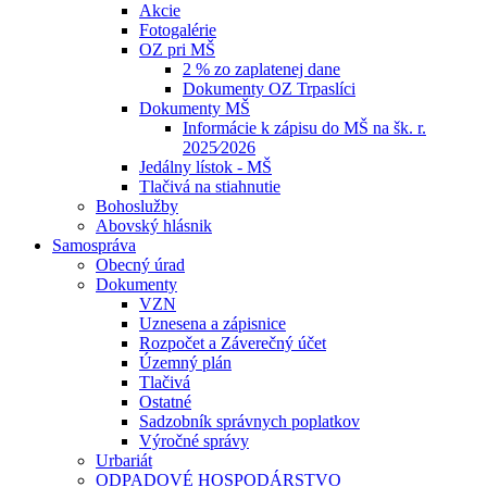
Akcie
Fotogalérie
OZ pri MŠ
2 % zo zaplatenej dane
Dokumenty OZ Trpaslíci
Dokumenty MŠ
Informácie k zápisu do MŠ na šk. r.
2025⁄2026
Jedálny lístok - MŠ
Tlačivá na stiahnutie
Bohoslužby
Abovský hlásnik
Samospráva
Obecný úrad
Dokumenty
VZN
Uznesena a zápisnice
Rozpočet a Záverečný účet
Územný plán
Tlačivá
Ostatné
Sadzobník správnych poplatkov
Výročné správy
Urbariát
ODPADOVÉ HOSPODÁRSTVO