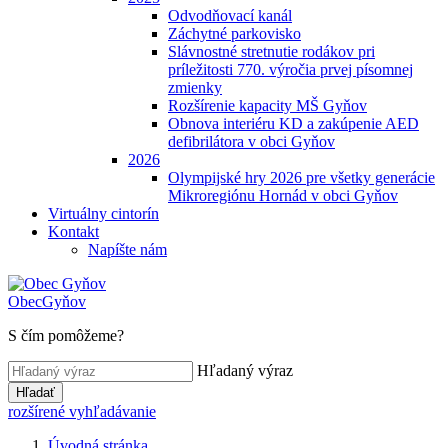
Odvodňovací kanál
Záchytné parkovisko
Slávnostné stretnutie rodákov pri
príležitosti 770. výročia prvej písomnej
zmienky
Rozšírenie kapacity MŠ Gyňov
Obnova interiéru KD a zakúpenie AED
defibrilátora v obci Gyňov
2026
Olympijské hry 2026 pre všetky generácie
Mikroregiónu Hornád v obci Gyňov
Virtuálny cintorín
Kontakt
Napíšte nám
Obec
Gyňov
S čím pomôžeme?
Hľadaný výraz
Hľadať
rozšírené vyhľadávanie
Úvodná stránka