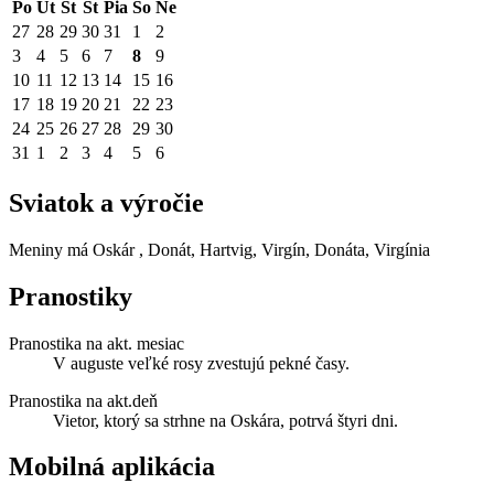
Po
Ut
St
Št
Pia
So
Ne
27
28
29
30
31
1
2
3
4
5
6
7
8
9
10
11
12
13
14
15
16
17
18
19
20
21
22
23
24
25
26
27
28
29
30
31
1
2
3
4
5
6
Sviatok a výročie
Meniny má
Oskár
, Donát, Hartvig, Virgín, Donáta, Virgínia
Pranostiky
Pranostika na akt. mesiac
V auguste veľké rosy zvestujú pekné časy.
Pranostika na akt.deň
Vietor, ktorý sa strhne na Oskára, potrvá štyri dni.
Mobilná aplikácia