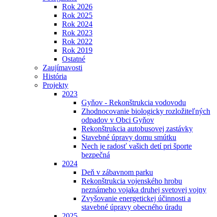
Rok 2026
Rok 2025
Rok 2024
Rok 2023
Rok 2022
Rok 2019
Ostatné
Zaujímavosti
História
Projekty
2023
Gyňov - Rekonštrukcia vodovodu
Zhodnocovanie biologicky rozložiteľných
odpadov v Obci Gyňov
Rekonštrukcia autobusovej zastávky
Stavebné úpravy domu smútku
Nech je radosť vašich detí pri športe
bezpečná
2024
Deň v zábavnom parku
Rekonštrukcia vojenského hrobu
neznámeho vojaka druhej svetovej vojny
Zvyšovanie energetickej účinnosti a
stavebné úpravy obecného úradu
2025