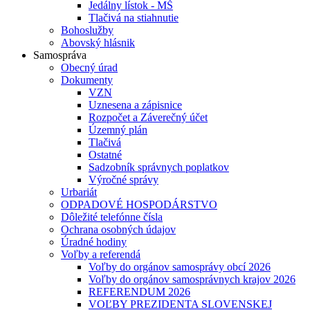
Jedálny lístok - MŠ
Tlačivá na stiahnutie
Bohoslužby
Abovský hlásnik
Samospráva
Obecný úrad
Dokumenty
VZN
Uznesena a zápisnice
Rozpočet a Záverečný účet
Územný plán
Tlačivá
Ostatné
Sadzobník správnych poplatkov
Výročné správy
Urbariát
ODPADOVÉ HOSPODÁRSTVO
Dôležité telefónne čísla
Ochrana osobných údajov
Úradné hodiny
Voľby a referendá
Voľby do orgánov samosprávy obcí 2026
Voľby do orgánov samosprávnych krajov 2026
REFERENDUM 2026
VOĽBY PREZIDENTA SLOVENSKEJ