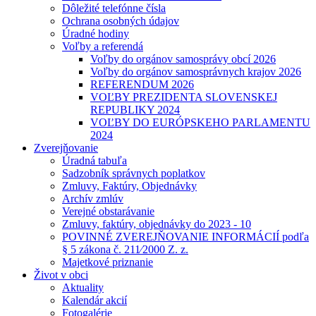
Dôležité telefónne čísla
Ochrana osobných údajov
Úradné hodiny
Voľby a referendá
Voľby do orgánov samosprávy obcí 2026
Voľby do orgánov samosprávnych krajov 2026
REFERENDUM 2026
VOĽBY PREZIDENTA SLOVENSKEJ
REPUBLIKY 2024
VOĽBY DO EURÓPSKEHO PARLAMENTU
2024
Zverejňovanie
Úradná tabuľa
Sadzobník správnych poplatkov
Zmluvy, Faktúry, Objednávky
Archív zmlúv
Verejné obstarávanie
Zmluvy, faktúry, objednávky do 2023 - 10
POVINNÉ ZVEREJŇOVANIE INFORMÁCIÍ podľa
§ 5 zákona č. 211⁄2000 Z. z.
Majetkové priznanie
Život v obci
Aktuality
Kalendár akcií
Fotogalérie