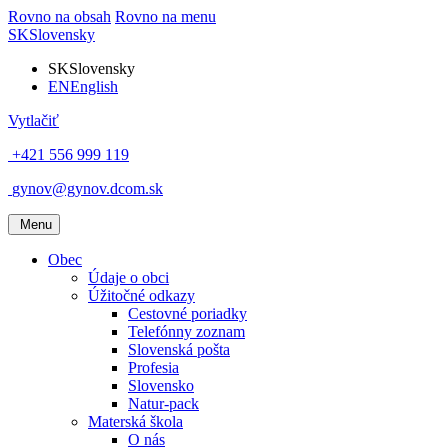
Rovno na obsah
Rovno na menu
SK
Slovensky
SK
Slovensky
EN
English
Vytlačiť
+421 556 999 119
gynov@gynov.dcom.sk
Menu
Obec
Údaje o obci
Úžitočné odkazy
Cestovné poriadky
Telefónny zoznam
Slovenská pošta
Profesia
Slovensko
Natur-pack
Materská škola
O nás