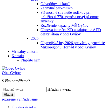
Odvodňovací kanál
Záchytné parkovisko
Slávnostné stretnutie rodákov pri
príležitosti 770. výročia prvej písomnej
zmienky
Rozšírenie kapacity MŠ Gyňov
Obnova interiéru KD a zakúpenie AED
defibrilátora v obci Gyňov
2026
Olympijské hry 2026 pre všetky generácie
Mikroregiónu Hornád v obci Gyňov
Virtuálny cintorín
Kontakt
Napíšte nám
Obec
Gyňov
S čím pomôžeme?
Hľadaný výraz
Hľadať
rozšírené vyhľadávanie
Úvodná stránka