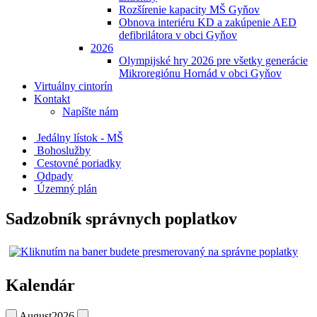
Rozšírenie kapacity MŠ Gyňov
Obnova interiéru KD a zakúpenie AED
defibrilátora v obci Gyňov
2026
Olympijské hry 2026 pre všetky generácie
Mikroregiónu Hornád v obci Gyňov
Virtuálny cintorín
Kontakt
Napíšte nám
Jedálny lístok - MŠ
Bohoslužby
Cestovné poriadky
Odpady
Územný plán
Sadzobník správnych poplatkov
Kalendár
August
2026