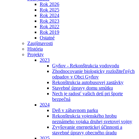
Rok 2026
Rok 2025
Rok 2024
Rok 2023
Rok 2022
Rok 2019
Ostatné
Zaujímavosti
História
Projekty
2023
Gyňov - Rekonštrukcia vodovodu
Zhodnocovanie biologicky rozložiteľných
odpadov v Obci Gyňov
Rekonštrukcia autobusovej zastávky
Stavebné úpravy domu smútku
Nech je radosť vašich detí pri športe
bezpečná
2024
Deň v zábavnom parku
Rekonštrukcia vojenského hrobu
neznámeho vojaka druhej svetovej vojny
Zvyšovanie energetickej účinnosti a
stavebné úpravy obecného úradu
2025