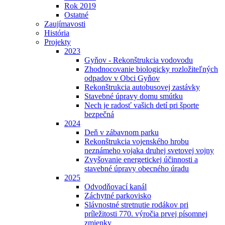
Rok 2019
Ostatné
Zaujímavosti
História
Projekty
2023
Gyňov - Rekonštrukcia vodovodu
Zhodnocovanie biologicky rozložiteľných
odpadov v Obci Gyňov
Rekonštrukcia autobusovej zastávky
Stavebné úpravy domu smútku
Nech je radosť vašich detí pri športe
bezpečná
2024
Deň v zábavnom parku
Rekonštrukcia vojenského hrobu
neznámeho vojaka druhej svetovej vojny
Zvyšovanie energetickej účinnosti a
stavebné úpravy obecného úradu
2025
Odvodňovací kanál
Záchytné parkovisko
Slávnostné stretnutie rodákov pri
príležitosti 770. výročia prvej písomnej
zmienky