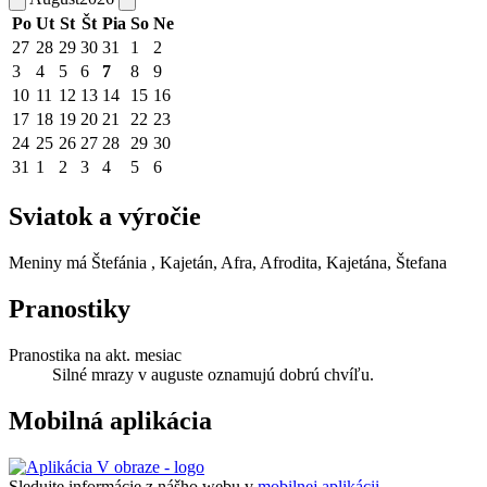
Po
Ut
St
Št
Pia
So
Ne
27
28
29
30
31
1
2
3
4
5
6
7
8
9
10
11
12
13
14
15
16
17
18
19
20
21
22
23
24
25
26
27
28
29
30
31
1
2
3
4
5
6
Sviatok a výročie
Meniny má
Štefánia
, Kajetán, Afra, Afrodita, Kajetána, Štefana
Pranostiky
Pranostika na akt. mesiac
Silné mrazy v auguste oznamujú dobrú chvíľu.
Mobilná aplikácia
Sledujte informácie z nášho webu v
mobilnej aplikácii -