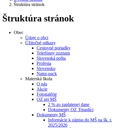
Štruktúra stránok
Štruktúra stránok
Obec
Údaje o obci
Úžitočné odkazy
Cestovné poriadky
Telefónny zoznam
Slovenská pošta
Profesia
Slovensko
Natur-pack
Materská škola
O nás
Akcie
Fotogalérie
OZ pri MŠ
2 % zo zaplatenej dane
Dokumenty OZ Trpaslíci
Dokumenty MŠ
Informácie k zápisu do MŠ na šk. r.
2025/2026