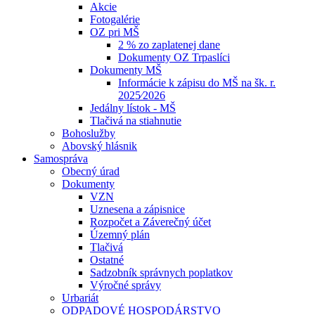
Akcie
Fotogalérie
OZ pri MŠ
2 % zo zaplatenej dane
Dokumenty OZ Trpaslíci
Dokumenty MŠ
Informácie k zápisu do MŠ na šk. r.
2025⁄2026
Jedálny lístok - MŠ
Tlačivá na stiahnutie
Bohoslužby
Abovský hlásnik
Samospráva
Obecný úrad
Dokumenty
VZN
Uznesena a zápisnice
Rozpočet a Záverečný účet
Územný plán
Tlačivá
Ostatné
Sadzobník správnych poplatkov
Výročné správy
Urbariát
ODPADOVÉ HOSPODÁRSTVO