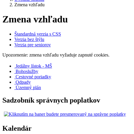
Zmena vzhľadu
Zmena vzhľadu
Štandardná verzia s CSS
Verzia bez štýlu
Verzia pre seniorov
Upozornenie: zmena vzhľadu vyžaduje zapnuté cookies.
Jedálny lístok - MŠ
Bohoslužby
Cestovné poriadky
Odpady
Územný plán
Sadzobník správnych poplatkov
Kalendár