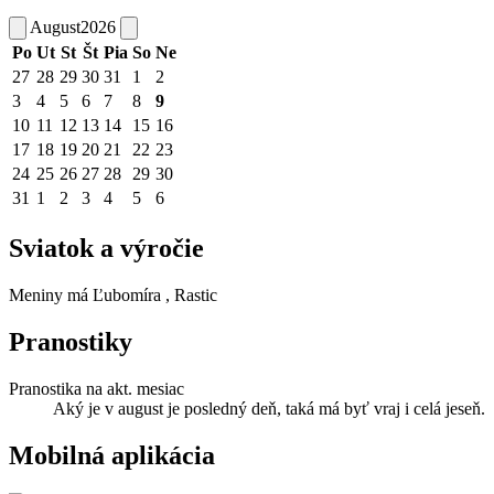
August
2026
Po
Ut
St
Št
Pia
So
Ne
27
28
29
30
31
1
2
3
4
5
6
7
8
9
10
11
12
13
14
15
16
17
18
19
20
21
22
23
24
25
26
27
28
29
30
31
1
2
3
4
5
6
Sviatok a výročie
Meniny má
Ľubomíra
, Rastic
Pranostiky
Pranostika na akt. mesiac
Aký je v august je posledný deň, taká má byť vraj i celá jeseň.
Mobilná aplikácia