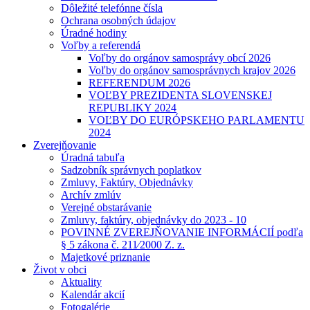
Dôležité telefónne čísla
Ochrana osobných údajov
Úradné hodiny
Voľby a referendá
Voľby do orgánov samosprávy obcí 2026
Voľby do orgánov samosprávnych krajov 2026
REFERENDUM 2026
VOĽBY PREZIDENTA SLOVENSKEJ
REPUBLIKY 2024
VOĽBY DO EURÓPSKEHO PARLAMENTU
2024
Zverejňovanie
Úradná tabuľa
Sadzobník správnych poplatkov
Zmluvy, Faktúry, Objednávky
Archív zmlúv
Verejné obstarávanie
Zmluvy, faktúry, objednávky do 2023 - 10
POVINNÉ ZVEREJŇOVANIE INFORMÁCIÍ podľa
§ 5 zákona č. 211⁄2000 Z. z.
Majetkové priznanie
Život v obci
Aktuality
Kalendár akcií
Fotogalérie