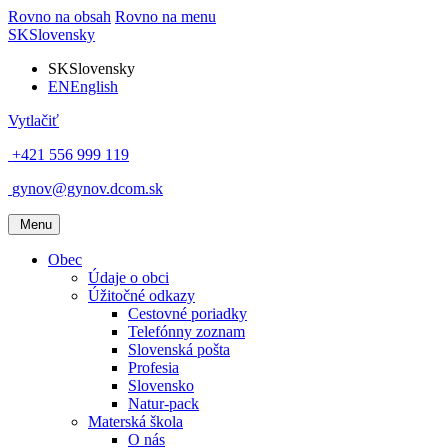
Rovno na obsah
Rovno na menu
SK
Slovensky
SK
Slovensky
EN
English
Vytlačiť
+421 556 999 119
gynov@gynov.dcom.sk
Menu
Obec
Údaje o obci
Úžitočné odkazy
Cestovné poriadky
Telefónny zoznam
Slovenská pošta
Profesia
Slovensko
Natur-pack
Materská škola
O nás