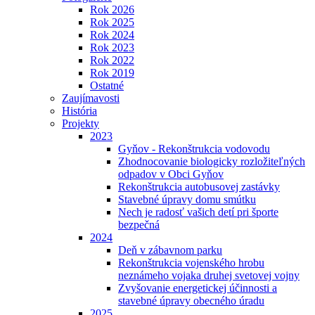
Rok 2026
Rok 2025
Rok 2024
Rok 2023
Rok 2022
Rok 2019
Ostatné
Zaujímavosti
História
Projekty
2023
Gyňov - Rekonštrukcia vodovodu
Zhodnocovanie biologicky rozložiteľných
odpadov v Obci Gyňov
Rekonštrukcia autobusovej zastávky
Stavebné úpravy domu smútku
Nech je radosť vašich detí pri športe
bezpečná
2024
Deň v zábavnom parku
Rekonštrukcia vojenského hrobu
neznámeho vojaka druhej svetovej vojny
Zvyšovanie energetickej účinnosti a
stavebné úpravy obecného úradu
2025