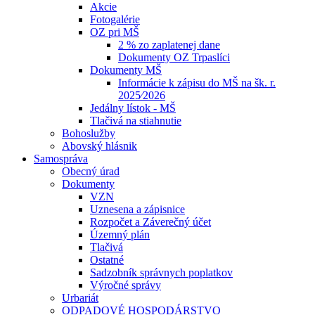
Akcie
Fotogalérie
OZ pri MŠ
2 % zo zaplatenej dane
Dokumenty OZ Trpaslíci
Dokumenty MŠ
Informácie k zápisu do MŠ na šk. r.
2025⁄2026
Jedálny lístok - MŠ
Tlačivá na stiahnutie
Bohoslužby
Abovský hlásnik
Samospráva
Obecný úrad
Dokumenty
VZN
Uznesena a zápisnice
Rozpočet a Záverečný účet
Územný plán
Tlačivá
Ostatné
Sadzobník správnych poplatkov
Výročné správy
Urbariát
ODPADOVÉ HOSPODÁRSTVO