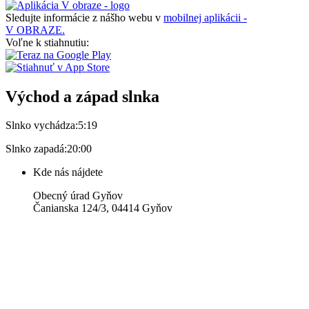
Sledujte informácie z nášho webu v
mobilnej aplikácii -
V OBRAZE.
Voľne k stiahnutiu:
Východ a západ slnka
Slnko vychádza:
5:19
Slnko zapadá:
20:00
Kde nás nájdete
Obecný úrad Gyňov
Čanianska 124/3, 04414 Gyňov