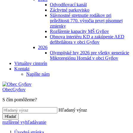
Odvodňovací kanál
Záchytné parkovisko
Slávnostné stretnutie rodákov pri
príležitosti 770. výročia prvej písomnej
zmienky
Rozšírenie kapacity MŠ Gyňov
Obnova interiéru KD a zakúpenie AED
defibrilátora v obci Gyňov
2026
Olympijské hry 2026 pre všetky generácie
Mikroregiónu Hornád v obci Gyňov
Virtuálny cintorín
Kontakt
Napíšte nám
Obec
Gyňov
S čím pomôžeme?
Hľadaný výraz
Hľadať
rozšírené vyhľadávanie
Úvodná stránka